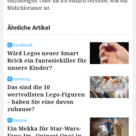
einzusteigen. Oder bis ich endlich verstehe, was ein
Midichlorianer ist.
Ähnliche Artikel
Osnabrück
Wird Legos neuer Smart
Brick ein Fantasiekiller für
unsere Kinder?
Hamburg
Das sind die 10
wertvollsten Lego-Figuren
– haben Sie eine davon
zuhause?
Dassow
Ein Mekka für Star-Wars-
Fans: Im „Outpost One“ in