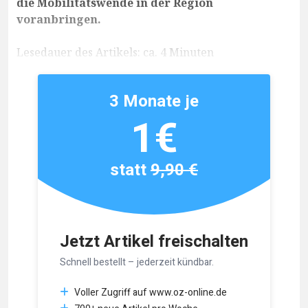
die Mobilitätswende in der Region
voranbringen.
Lesedauer des Artikels: ca. 4 Minuten
3 Monate je
1€
statt
9,90 €
Jetzt Artikel freischalten
Schnell bestellt – jederzeit kündbar.
Voller Zugriff auf www.oz-online.de