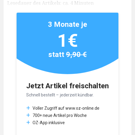
Lesedauer des Artikels: ca. 4 Minuten
3 Monate je
1€
statt
9,90 €
Jetzt Artikel freischalten
Schnell bestellt – jederzeit kündbar.
Voller Zugriff auf www.oz-online.de
700+ neue Artikel pro Woche
OZ-App inklusive