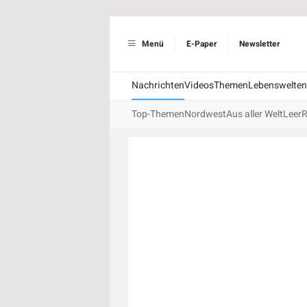
Menü
E-Paper
Newsletter
Nachrichten
Videos
Themen
Lebenswelten
Top-Themen
Nordwest
Aus aller Welt
Leer
R