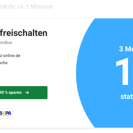
ikels: ca. 2 Minuten
 freischalten
kündbar.
3 Mo
z-online.de
oche
 90 % sparen
sta