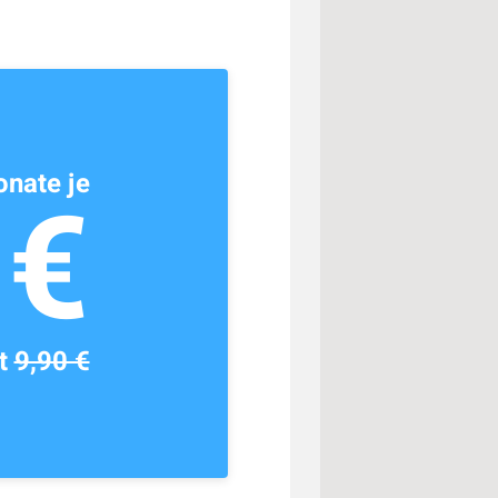
nate je
1€
tt
9,90 €