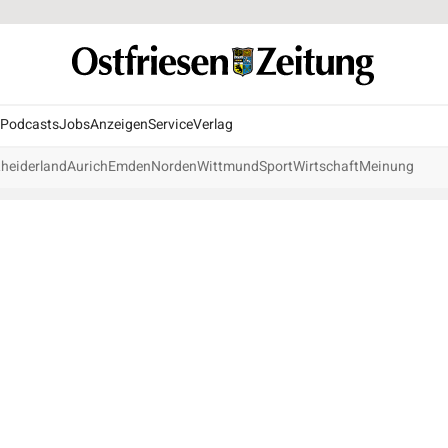
Podcasts
Jobs
Anzeigen
Service
Verlag
heiderland
Aurich
Emden
Norden
Wittmund
Sport
Wirtschaft
Meinung