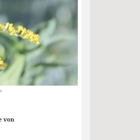
m
e
e von