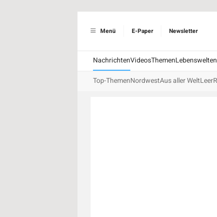
Menü
E-Paper
Newsletter
Nachrichten
Videos
Themen
Lebenswelten
Top-Themen
Nordwest
Aus aller Welt
Leer
R