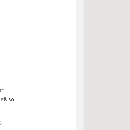
er
ieß so
s