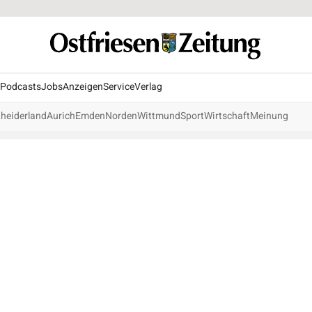
Podcasts
Jobs
Anzeigen
Service
Verlag
heiderland
Aurich
Emden
Norden
Wittmund
Sport
Wirtschaft
Meinung