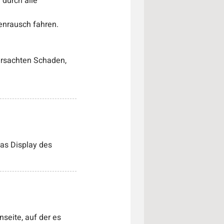
 durch alle
enrausch fahren.
ursachten Schaden,
as Display des
seite, auf der es