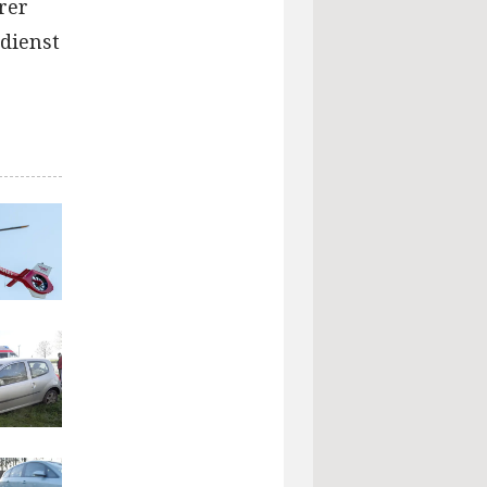
rer
sdienst