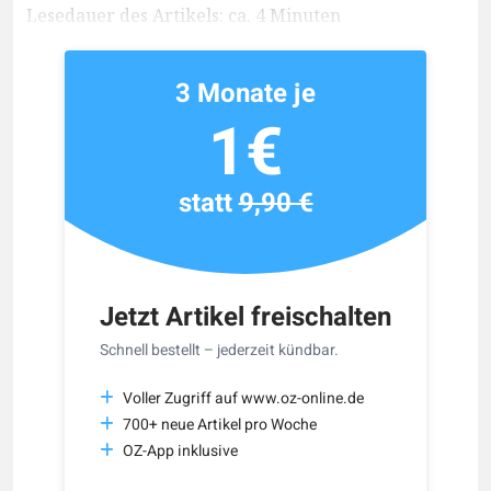
Lesedauer des Artikels: ca. 4 Minuten
3 Monate je
1€
statt
9,90 €
Jetzt Artikel freischalten
Schnell bestellt – jederzeit kündbar.
Voller Zugriff auf www.oz-online.de
700+ neue Artikel pro Woche
OZ-App inklusive