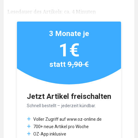
Lesedauer des Artikels: ca. 4 Minuten
3 Monate je
1€
statt
9,90 €
Jetzt Artikel freischalten
Schnell bestellt – jederzeit kündbar.
Voller Zugriff auf www.oz-online.de
700+ neue Artikel pro Woche
OZ-App inklusive