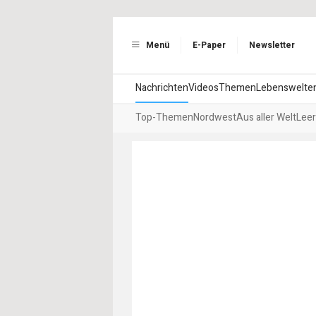
Menü
E-Paper
Newsletter
Nachrichten
Videos
Themen
Lebenswelte
Top-Themen
Nordwest
Aus aller Welt
Leer