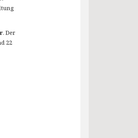
ltung
r
. Der
nd 22