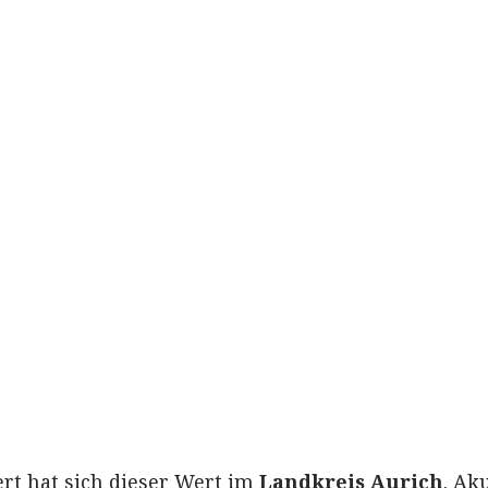
ert hat sich dieser Wert im
Landkreis Aurich
. Ak