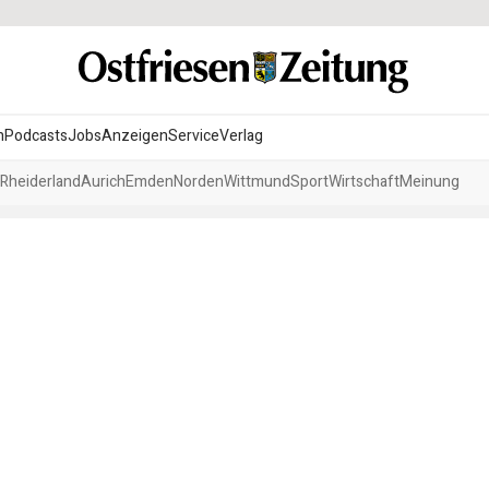
n
Podcasts
Jobs
Anzeigen
Service
Verlag
Rheiderland
Aurich
Emden
Norden
Wittmund
Sport
Wirtschaft
Meinung