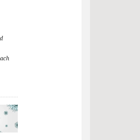
rd
nach