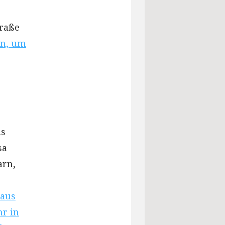
traße
en, um
s
as
sa
arn,
 aus
hr in