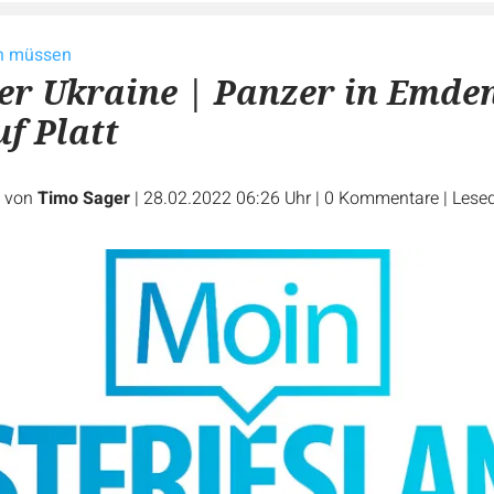
en müssen
der Ukraine | Panzer in Emde
uf Platt
e von
Timo Sager
|
28.02.2022 06:26 Uhr
|
0
Kommentare
|
Lesed