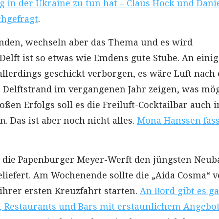
g in der Ukraine zu tun hat – Claus Hock und Dani
chgefragt
.
Emden, wechseln aber das Thema und es wird
 Delft ist so etwas wie Emdens gute Stube. An eini
allerdings geschickt verborgen, es wäre Luft nach
 Delftstrand im vergangenen Jahr zeigen, was mög
oßen Erfolgs soll es die Freiluft-Cocktailbar auch i
. Das ist aber noch nicht alles.
Mona Hanssen fass
 die Papenburger Meyer-Werft den jüngsten Neub
eliefert. Am Wochenende sollte die „Aida Cosma“ 
hrer ersten Kreuzfahrt starten.
An Bord gibt es g
, Restaurants und Bars mit erstaunlichem Angebot