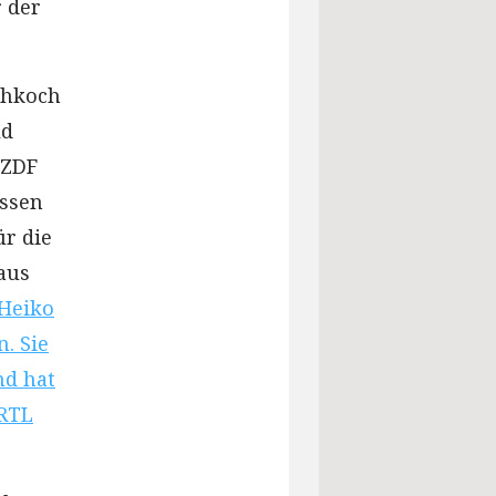
r der
ehkoch
ld
 ZDF
üssen
ür die
aus
 Heiko
. Sie
nd hat
 RTL