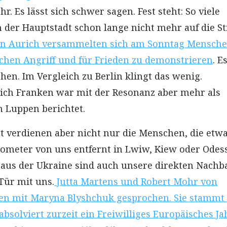
r. Es lässt sich schwer sagen. Fest steht: So viele
 der Hauptstadt schon lange nicht mehr auf die S
in Aurich versammelten sich am Sonntag Mensch
chen Angriff und für Frieden zu demonstrieren
. E
en. Im Vergleich zu Berlin klingt das wenig.
ich Franken war mit der Resonanz aber mehr als
n Luppen berichtet.
ät verdienen aber nicht nur die Menschen, die etw
lometer von uns entfernt in Lwiw, Kiew oder Odes
aus der Ukraine sind auch unsere direkten Nachb
Tür mit uns.
Jutta Martens und Robert Mohr von
ben mit Maryna Blyshchuk gesprochen. Sie stammt
bsolviert zurzeit ein Freiwilliges Europäisches Ja