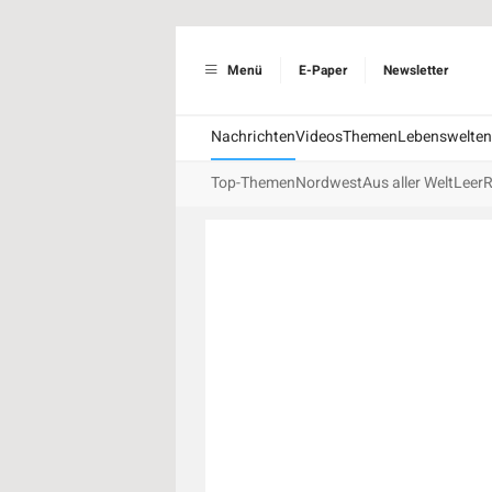
Menü
E-Paper
Newsletter
Nachrichten
Videos
Themen
Lebenswelten
Top-Themen
Nordwest
Aus aller Welt
Leer
R