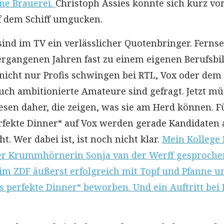
ine Brauerei.
Christoph Assies konnte sich kurz vo
f dem Schiff umgucken.
nd im TV ein verlässlicher Quotenbringer. Ferns
vergangenen Jahren fast zu einem eigenen Berufsbi
 nicht nur Profis schwingen bei RTL, Vox oder dem
Auch ambitionierte Amateure sind gefragt. Jetzt m
iesen daher, die zeigen, was sie am Herd können. F
fekte Dinner“ auf Vox werden gerade Kandidaten 
t. Wer dabei ist, ist noch nicht klar.
Mein Kollege
er Krummhörnerin Sonja van der Werff gesprochen
 im ZDF äußerst erfolgreich mit Topf und Pfanne u
as perfekte Dinner“ beworben. Und ein Auftritt bei