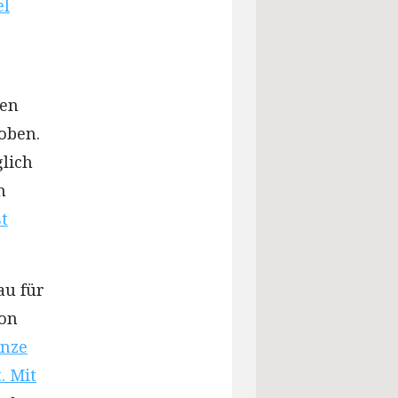
el
gen
 oben.
lich
n
t
au für
von
anze
. Mit