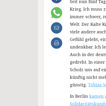
Seit nun fünf Tag
Krieg. Ich muss z
immer schwer, zu 
Welt. Der Kalte K
viele andere auc
Gefühl gelebt, ei
undenkbar. Ich 
Auch in der deut
gedreht. In eine
Scholz uns auf e
künftig nicht me
günstig.
Tobias 
In Berlin
kamen a
Solidaritätskun