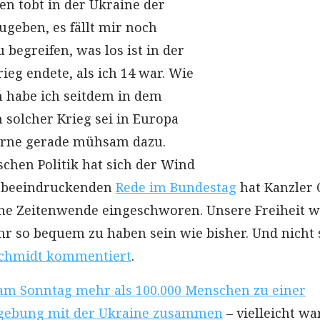
en tobt in der Ukraine der
ugeben, es fällt mir noch
begreifen, was los ist in der
rieg endete, als ich 14 war. Wie
h habe ich seitdem in dem
n solcher Krieg sei in Europa
lerne gerade mühsam dazu.
schen Politik hat sich der Wind
r beeindruckenden
Rede im Bundestag
hat Kanzler 
ine Zeitenwende eingeschworen. Unsere Freiheit w
hr so bequem zu haben sein wie bisher. Und nicht 
Schmidt kommentiert
.
m Sonntag mehr als 100.000 Menschen zu einer
dgebung mit der Ukraine zusammen
– vielleicht wa