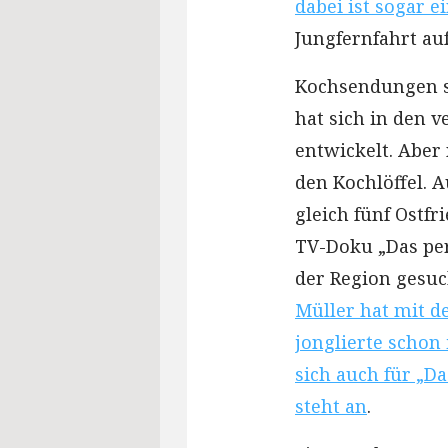
dabei ist sogar e
Jungfernfahrt au
Kochsendungen si
hat sich in den 
entwickelt. Aber
den Kochlöffel. 
gleich fünf Ostfr
TV-Doku „Das per
der Region gesuch
Müller hat mit d
jonglierte schon
sich auch für „D
steht an
.