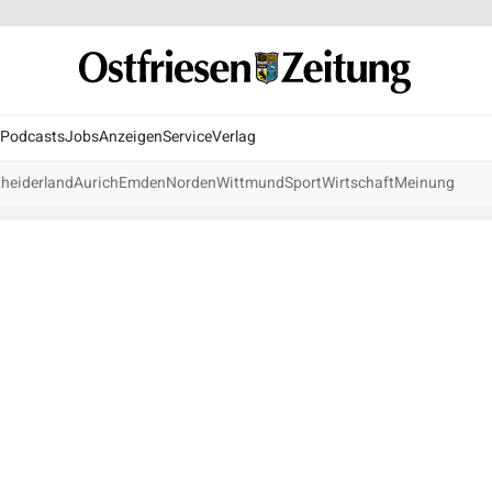
Podcasts
Jobs
Anzeigen
Service
Verlag
heiderland
Aurich
Emden
Norden
Wittmund
Sport
Wirtschaft
Meinung