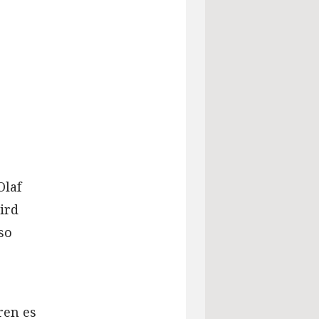
Olaf
ird
so
ren es