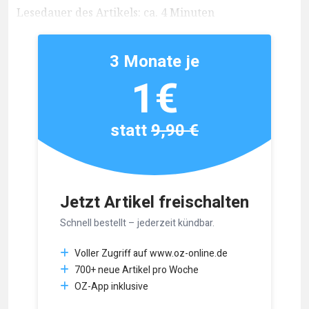
Lesedauer des Artikels: ca. 4 Minuten
3 Monate je
1€
statt
9,90 €
Jetzt Artikel freischalten
Schnell bestellt – jederzeit kündbar.
Voller Zugriff auf www.oz-online.de
700+ neue Artikel pro Woche
OZ-App inklusive