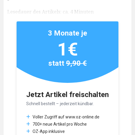
Lesedauer des Artikels: ca. 4 Minuten
3 Monate je
1€
statt
9,90 €
Jetzt Artikel freischalten
Schnell bestellt – jederzeit kündbar.
Voller Zugriff auf www.oz-online.de
700+ neue Artikel pro Woche
OZ-App inklusive