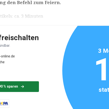
ng den Befehl zum Feiern.
ikels: ca. 3 Minuten
 freischalten
ündbar.
3 M
-online.de
che
90 % sparen
sta