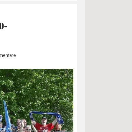
0-
entare