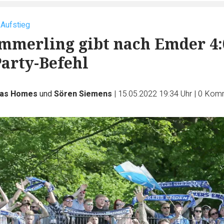
 Aufstieg
mmerling gibt nach Emder 4:
Party-Befehl
las Homes
und
Sören Siemens
|
15.05.2022 19:34 Uhr
|
0
Komm