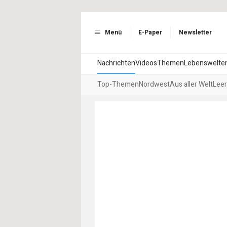
Menü
E-Paper
Newsletter
Nachrichten
Videos
Themen
Lebenswelte
Top-Themen
Nordwest
Aus aller Welt
Leer