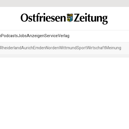
n
Podcasts
Jobs
Anzeigen
Service
Verlag
Rheiderland
Aurich
Emden
Norden
Wittmund
Sport
Wirtschaft
Meinung