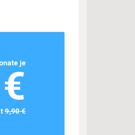
onate je
1€
tt
9,90 €