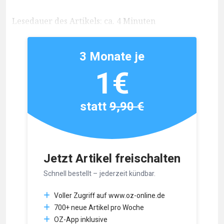
Lesedauer des Artikels: ca. 4 Minuten
3 Monate je
1€
statt
9,90 €
Jetzt Artikel freischalten
Schnell bestellt – jederzeit kündbar.
Voller Zugriff auf www.oz-online.de
700+ neue Artikel pro Woche
OZ-App inklusive