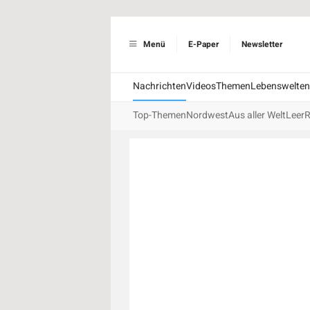
Menü
E-Paper
Newsletter
Nachrichten
Videos
Themen
Lebenswelten
Top-Themen
Nordwest
Aus aller Welt
Leer
R