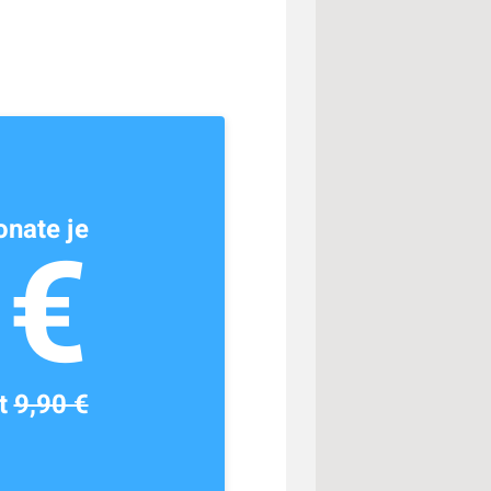
nate je
1€
tt
9,90 €