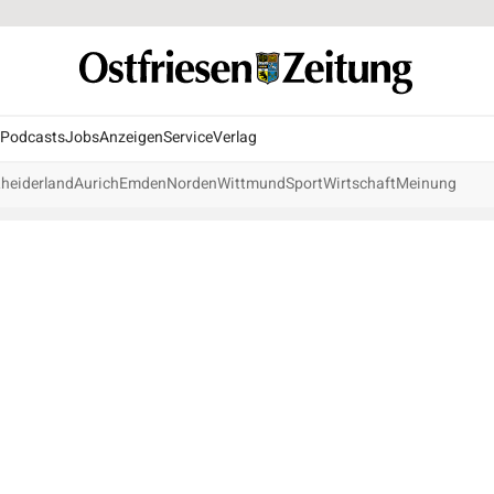
Podcasts
Jobs
Anzeigen
Service
Verlag
heiderland
Aurich
Emden
Norden
Wittmund
Sport
Wirtschaft
Meinung