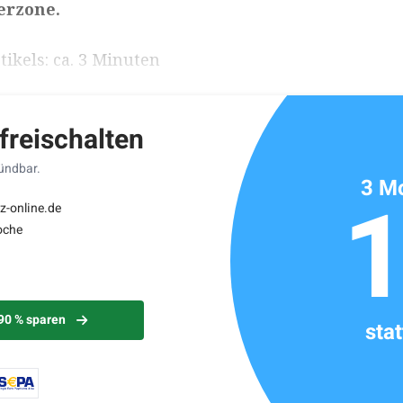
erzone.
ikels: ca. 3 Minuten
 freischalten
kündbar.
3 Mo
z-online.de
oche
 90 % sparen
sta