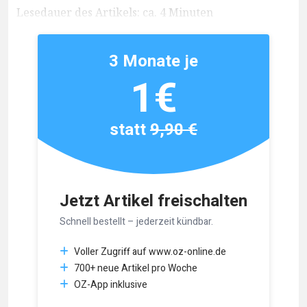
Lesedauer des Artikels: ca. 4 Minuten
3 Monate je
1€
statt
9,90 €
Jetzt Artikel freischalten
Schnell bestellt – jederzeit kündbar.
Voller Zugriff auf www.oz-online.de
700+ neue Artikel pro Woche
OZ-App inklusive