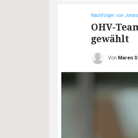
Nachfolger von Jonas
OHV-Team
gewählt
Von
Maren S