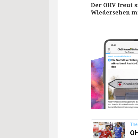
Der OHV freut s
Wiedersehen mi
Th
OH