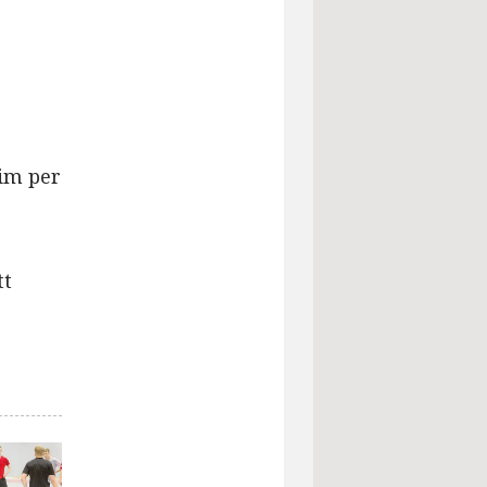
im per
tt