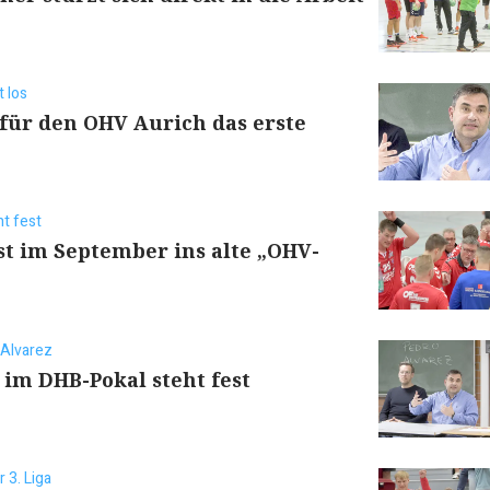
t los
t für den OHV Aurich das erste
ht fest
st im September ins alte „OHV-
 Alvarez
im DHB-Pokal steht fest
r 3. Liga