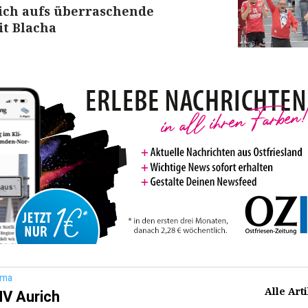
ich aufs überraschende
t Blacha
ema
Alle Art
V Aurich