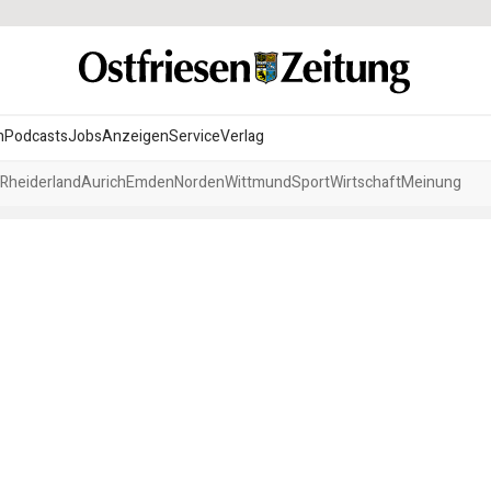
n
Podcasts
Jobs
Anzeigen
Service
Verlag
Rheiderland
Aurich
Emden
Norden
Wittmund
Sport
Wirtschaft
Meinung