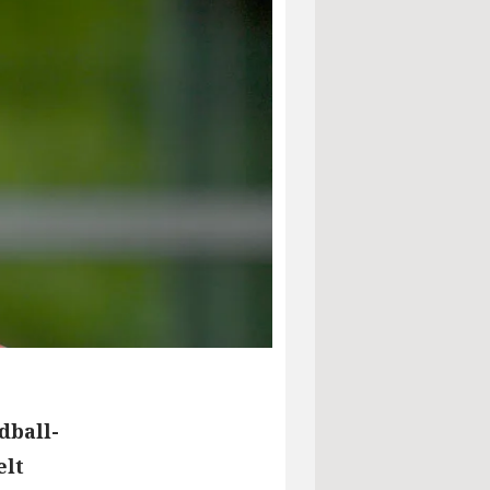
dball-
elt