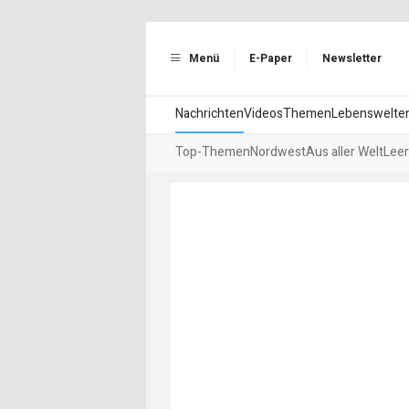
Menü
E-Paper
Newsletter
Nachrichten
Videos
Themen
Lebenswelte
Top-Themen
Nordwest
Aus aller Welt
Leer