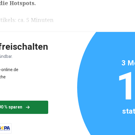
die Hotspots.
ikels: ca. 5 Minuten
 freischalten
ündbar.
3 M
-online.de
che
90 % sparen
sta