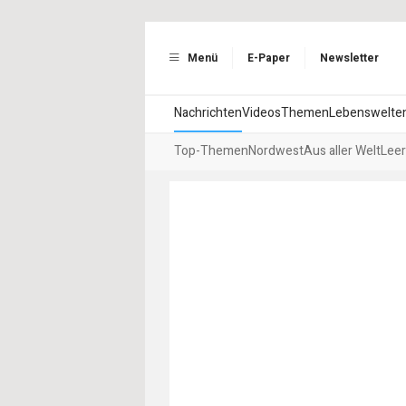
Menü
E-Paper
Newsletter
Nachrichten
Videos
Themen
Lebenswelte
Top-Themen
Nordwest
Aus aller Welt
Leer