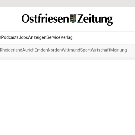
n
Podcasts
Jobs
Anzeigen
Service
Verlag
Rheiderland
Aurich
Emden
Norden
Wittmund
Sport
Wirtschaft
Meinung