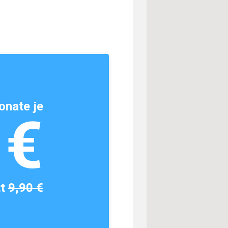
onate je
1€
tt
9,90 €