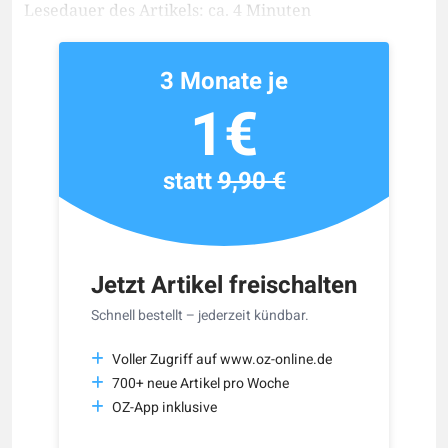
Lesedauer des Artikels: ca. 4 Minuten
3 Monate je
1€
statt
9,90 €
Jetzt Artikel freischalten
Schnell bestellt – jederzeit kündbar.
Voller Zugriff auf www.oz-online.de
700+ neue Artikel pro Woche
OZ-App inklusive