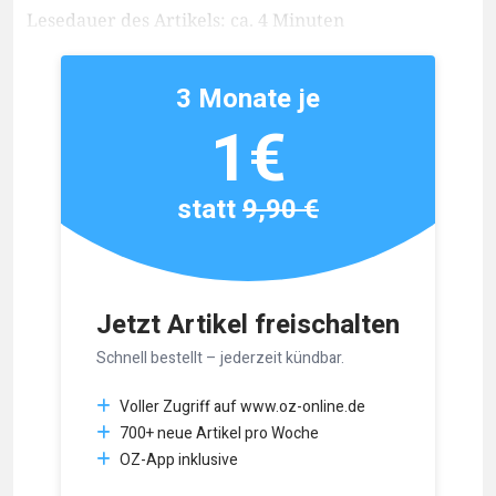
Lesedauer des Artikels: ca. 4 Minuten
3 Monate je
1€
statt
9,90 €
Jetzt Artikel freischalten
Schnell bestellt – jederzeit kündbar.
Voller Zugriff auf www.oz-online.de
700+ neue Artikel pro Woche
OZ-App inklusive