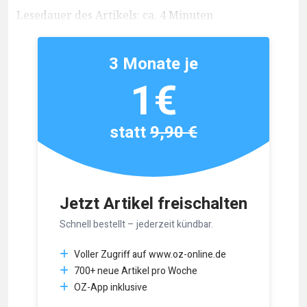
Lesedauer des Artikels: ca. 4 Minuten
3 Monate je
1€
statt
9,90 €
Jetzt Artikel freischalten
Schnell bestellt – jederzeit kündbar.
Voller Zugriff auf www.oz-online.de
700+ neue Artikel pro Woche
OZ-App inklusive