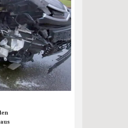
den
haus