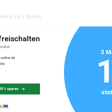
ikels: ca. 1 Minute
 freischalten
ündbar.
3 M
-online.de
che
90 % sparen
sta