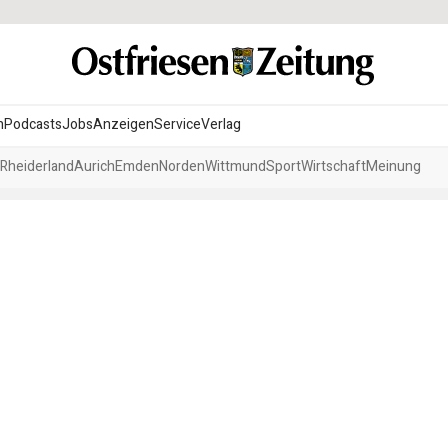
n
Podcasts
Jobs
Anzeigen
Service
Verlag
Rheiderland
Aurich
Emden
Norden
Wittmund
Sport
Wirtschaft
Meinung