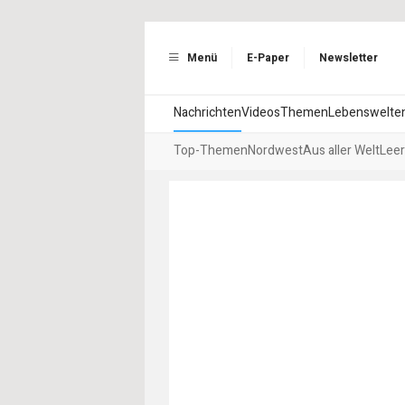
Menü
E-Paper
Newsletter
Nachrichten
Videos
Themen
Lebenswelte
Top-Themen
Nordwest
Aus aller Welt
Leer