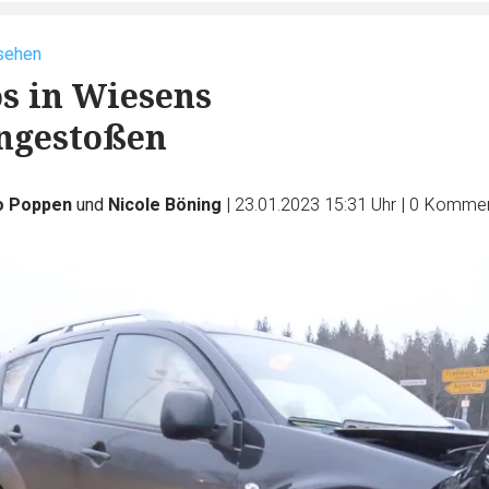
sehen
s in Wiesens
gestoßen
o Poppen
und
Nicole Böning
|
23.01.2023 15:31 Uhr
|
0
Kommen