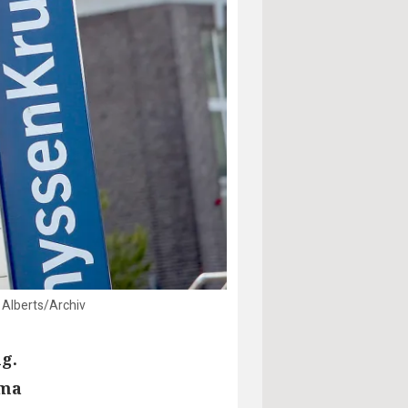
 Alberts/Archiv
g.
rma