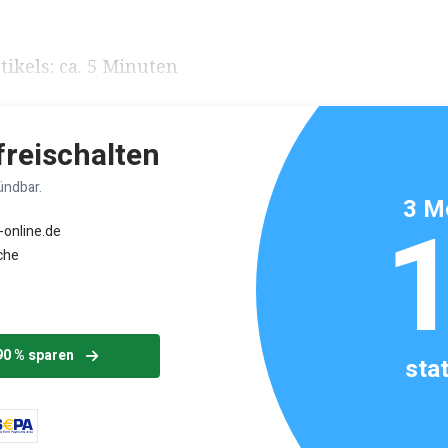
ikels: ca. 5 Minuten
 freischalten
ündbar.
3 M
-online.de
che
90 % sparen
sta