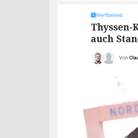
Werftbetrieb
Thyssen-K
auch Stan
Von
Cla