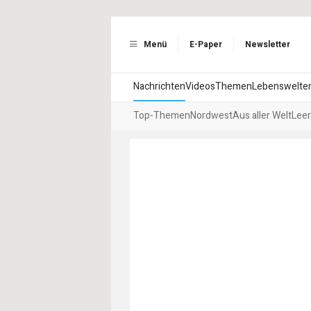
Menü
E-Paper
Newsletter
Nachrichten
Videos
Themen
Lebenswelte
Top-Themen
Nordwest
Aus aller Welt
Leer