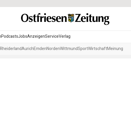
n
Podcasts
Jobs
Anzeigen
Service
Verlag
Rheiderland
Aurich
Emden
Norden
Wittmund
Sport
Wirtschaft
Meinung