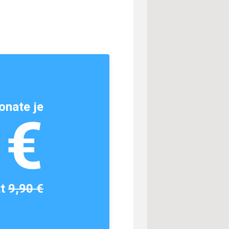
onate je
1€
tt
9,90 €