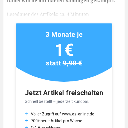
Dabei wurde mit harten Bandagen gekämpft.
Lesedauer des Artikels: ca. 4 Minuten
3 Monate je
1€
statt
9,90 €
Jetzt Artikel freischalten
Schnell bestellt – jederzeit kündbar.
Voller Zugriff auf www.oz-online.de
700+ neue Artikel pro Woche
OZ-App inklusive