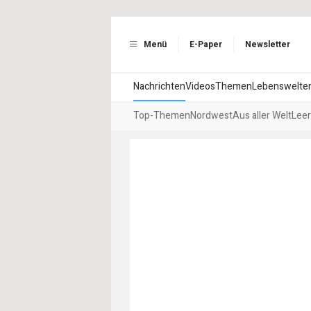
Menü
E-Paper
Newsletter
Nachrichten
Videos
Themen
Lebenswelte
Top-Themen
Nordwest
Aus aller Welt
Leer