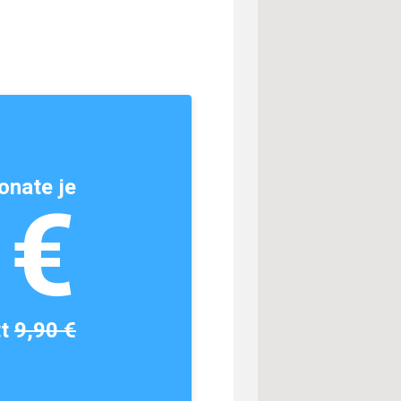
onate je
1€
tt
9,90 €