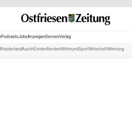
n
Podcasts
Jobs
Anzeigen
Service
Verlag
Rheiderland
Aurich
Emden
Norden
Wittmund
Sport
Wirtschaft
Meinung