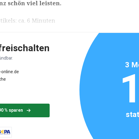
z schön viel leisten.
ikels: ca. 6 Minuten
 freischalten
ündbar.
3 M
-online.de
che
90 % sparen
sta