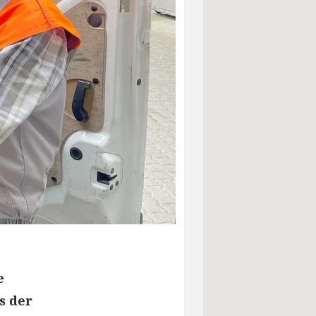
e
s der