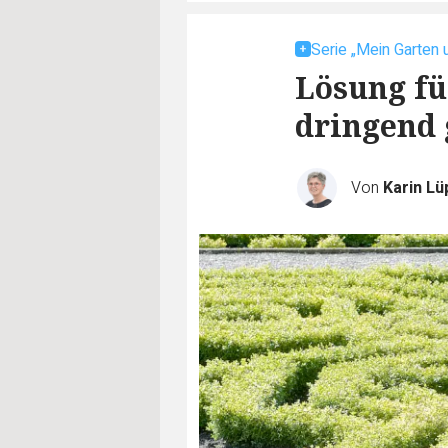
Serie „Mein Garten 
Lösung f
dringend 
Von
Karin L