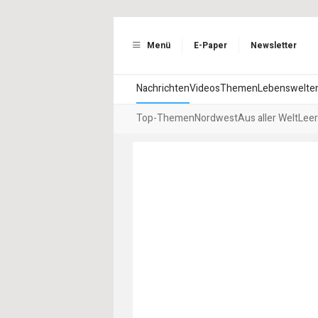
Menü
E-Paper
Newsletter
Nachrichten
Videos
Themen
Lebenswelte
Top-Themen
Nordwest
Aus aller Welt
Leer