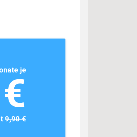
onate je
1€
tt
9,90 €