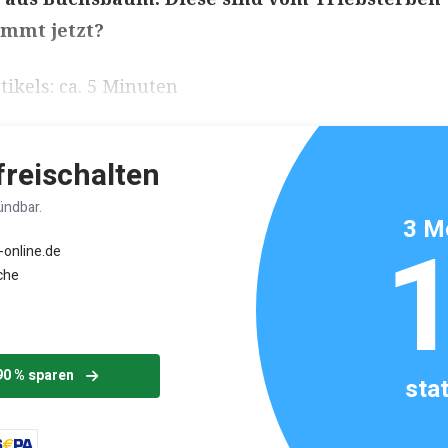
ommt jetzt?
ikels: ca. 5 Minuten
 freischalten
ündbar.
3 M
-online.de
che
90 % sparen
sta