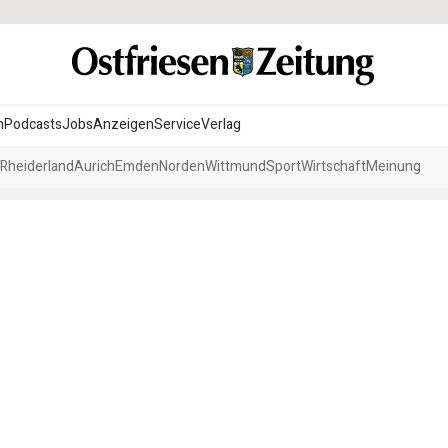
n
Podcasts
Jobs
Anzeigen
Service
Verlag
Rheiderland
Aurich
Emden
Norden
Wittmund
Sport
Wirtschaft
Meinung