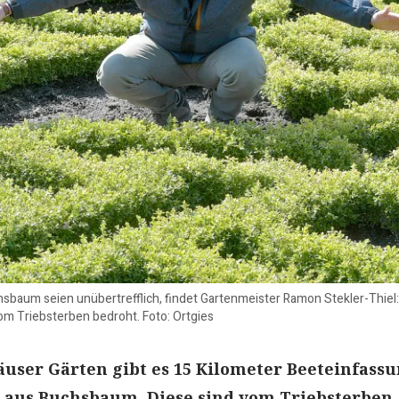
sbaum seien unübertrefflich, findet Gartenmeister Ramon Stekler-Thiel:
vom Triebsterben bedroht. Foto: Ortgies
user Gärten gibt es 15 Kilometer Beeteinfass
aus Buchsbaum. Diese sind vom Triebsterben