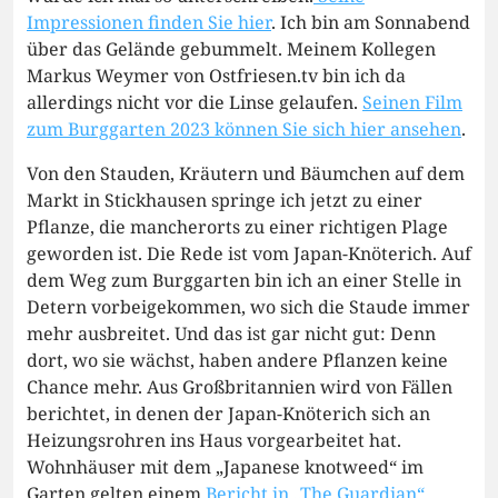
Impressionen finden Sie hier
. Ich bin am Sonnabend
über das Gelände gebummelt. Meinem Kollegen
Markus Weymer von Ostfriesen.tv bin ich da
allerdings nicht vor die Linse gelaufen.
Seinen Film
zum Burggarten 2023 können Sie sich hier ansehen
.
Von den Stauden, Kräutern und Bäumchen auf dem
Markt in Stickhausen springe ich jetzt zu einer
Pflanze, die mancherorts zu einer richtigen Plage
geworden ist. Die Rede ist vom Japan-Knöterich. Auf
dem Weg zum Burggarten bin ich an einer Stelle in
Detern vorbeigekommen, wo sich die Staude immer
mehr ausbreitet. Und das ist gar nicht gut: Denn
dort, wo sie wächst, haben andere Pflanzen keine
Chance mehr. Aus Großbritannien wird von Fällen
berichtet, in denen der Japan-Knöterich sich an
Heizungsrohren ins Haus vorgearbeitet hat.
Wohnhäuser mit dem „Japanese knotweed“ im
Garten gelten einem
Bericht in „The Guardian“