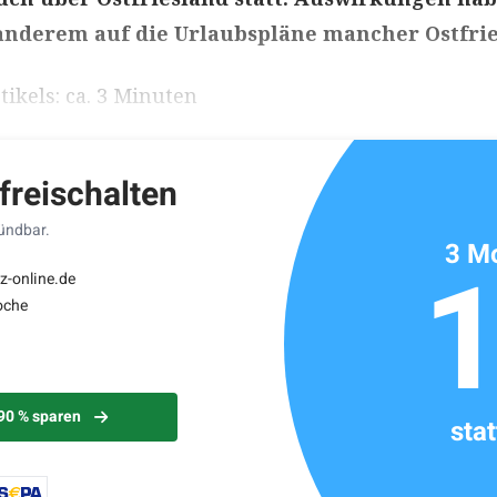
anderem auf die Urlaubspläne mancher Ostfrie
ikels: ca. 3 Minuten
 freischalten
kündbar.
3 Mo
z-online.de
oche
 90 % sparen
sta