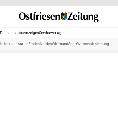
Podcasts
Jobs
Anzeigen
Service
Verlag
heiderland
Aurich
Emden
Norden
Wittmund
Sport
Wirtschaft
Meinung