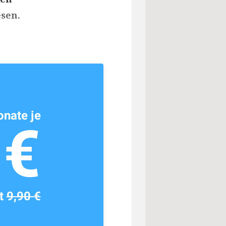
sen.
nate je
1€
tt
9,90 €