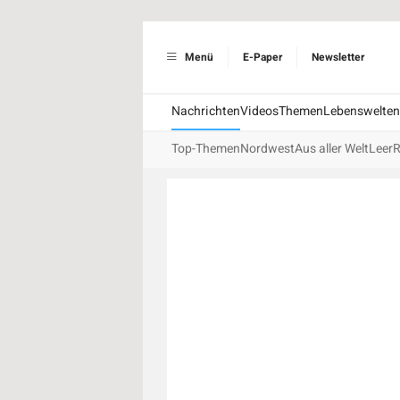
Menü
E-Paper
Newsletter
Nachrichten
Videos
Themen
Lebenswelten
Top-Themen
Nordwest
Aus aller Welt
Leer
R