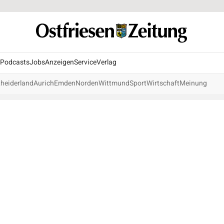
Podcasts
Jobs
Anzeigen
Service
Verlag
heiderland
Aurich
Emden
Norden
Wittmund
Sport
Wirtschaft
Meinung