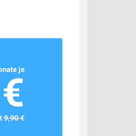
nate je
1€
tt
9,90 €