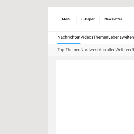
Menü
E-Paper
Newsletter
Nachrichten
Videos
Themen
Lebenswelten
Top-Themen
Nordwest
Aus aller Welt
Leer
R