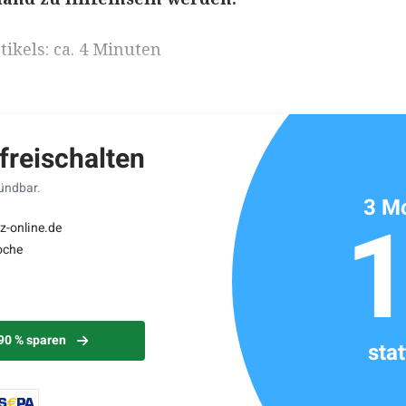
ikels: ca. 4 Minuten
 freischalten
kündbar.
3 Mo
z-online.de
oche
 90 % sparen
sta