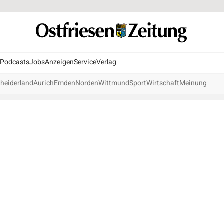
Podcasts
Jobs
Anzeigen
Service
Verlag
heiderland
Aurich
Emden
Norden
Wittmund
Sport
Wirtschaft
Meinung