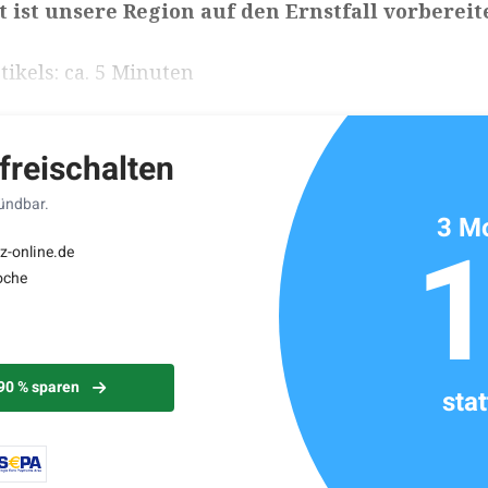
t ist unsere Region auf den Ernstfall vorbereit
ikels: ca. 5 Minuten
 freischalten
kündbar.
3 Mo
z-online.de
oche
 90 % sparen
sta