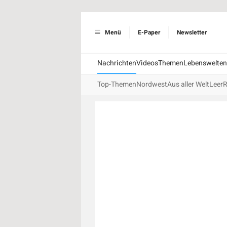
Menü
E-Paper
Newsletter
Nachrichten
Videos
Themen
Lebenswelten
Top-Themen
Nordwest
Aus aller Welt
Leer
R