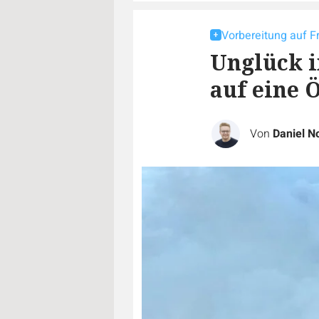
Vorbereitung auf F
Unglück i
auf eine 
Von
Daniel N