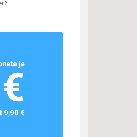
et?
nate je
1€
tt
9,90 €