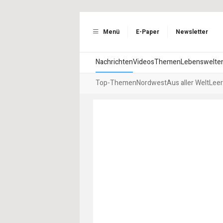
Menü
E-Paper
Newsletter
Nachrichten
Videos
Themen
Lebenswelte
Top-Themen
Nordwest
Aus aller Welt
Leer