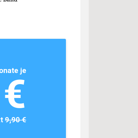
onate je
1€
tt
9,90 €