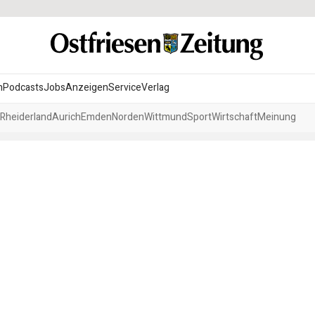
n
Podcasts
Jobs
Anzeigen
Service
Verlag
Rheiderland
Aurich
Emden
Norden
Wittmund
Sport
Wirtschaft
Meinung