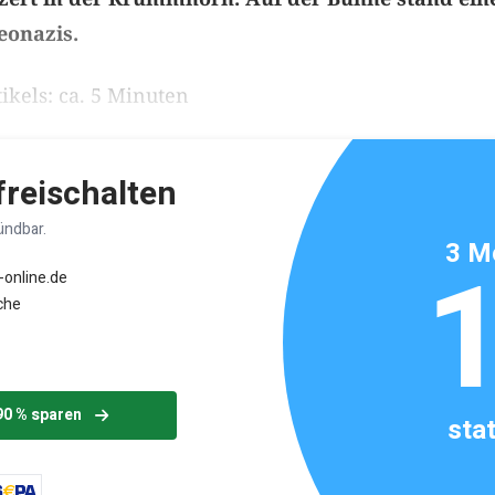
eonazis.
ikels: ca. 5 Minuten
 freischalten
ündbar.
3 M
-online.de
che
90 % sparen
sta