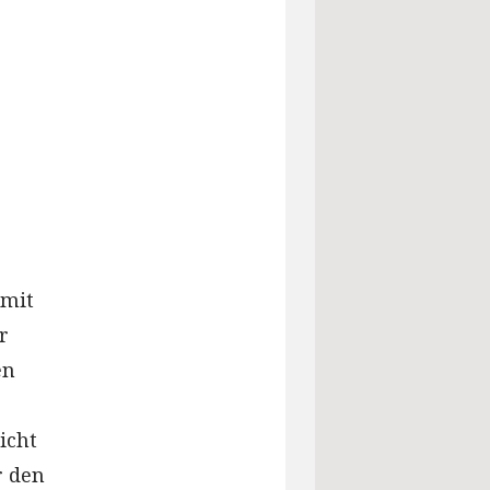
 mit
r
en
icht
r den