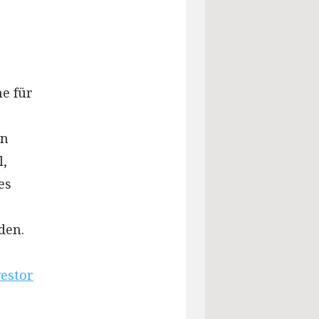
e für
en
l,
es
den.
vestor