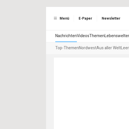
Menü
E-Paper
Newsletter
Nachrichten
Videos
Themen
Lebenswelte
Top-Themen
Nordwest
Aus aller Welt
Leer