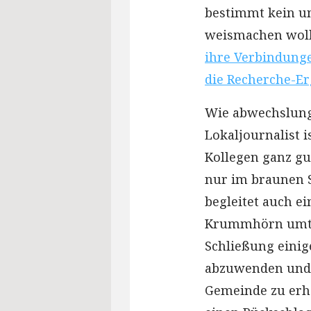
bestimmt kein un
weismachen woll
ihre Verbindunge
die Recherche-E
Wie abwechslungs
Lokaljournalist 
Kollegen ganz gu
nur im braunen S
begleitet auch ei
Krummhörn umtre
Schließung einig
abzuwenden und a
Gemeinde zu erha