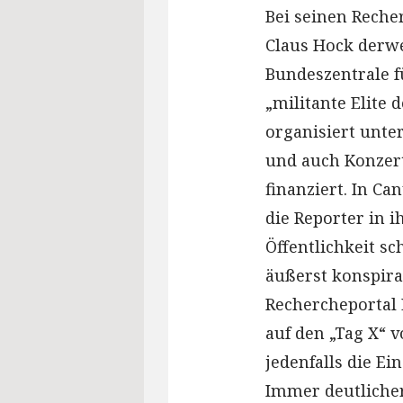
Bei seinen Rech
Claus Hock derw
Bundeszentrale f
„militante Elite
organisiert unt
und auch Konzert
finanziert. In C
die Reporter in i
Öffentlichkeit sc
äußerst konspirat
Rechercheportal 
auf den „Tag X“ 
jedenfalls die E
Immer deutlicher