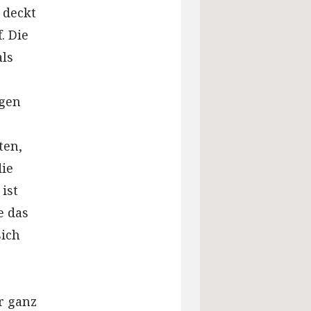
 deckt
. Die
als
ngen
ten,
die
ist
e das
sich
r ganz