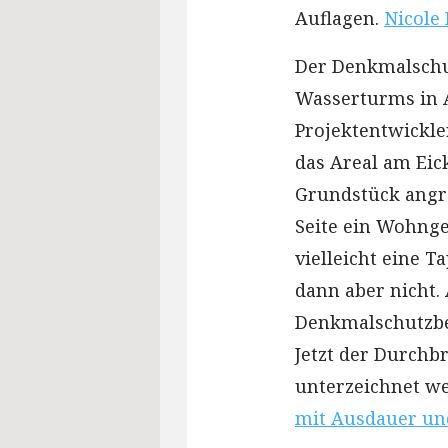
Auflagen.
Nicole 
Der Denkmalschut
Wasserturms in A
Projektentwickl
das Areal am Eic
Grundstück angre
Seite ein Wohnge
vielleicht eine 
dann aber nicht.
Denkmalschutzbe
Jetzt der Durchb
unterzeichnet w
mit Ausdauer un