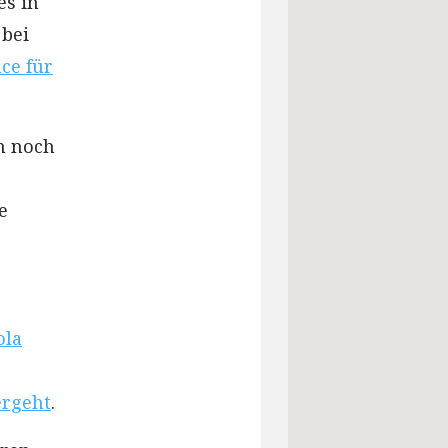
es in
 bei
ce für
h noch
e
ola
ergeht
.