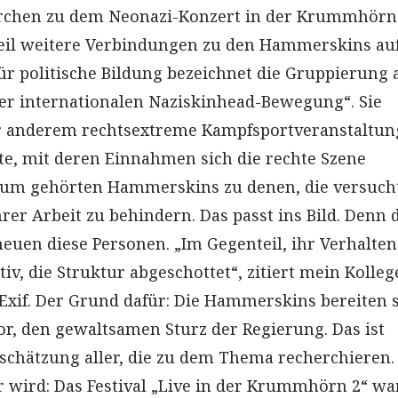
erchen zu dem Neonazi-Konzert in der Krummhörn
eil weitere Verbindungen zu den Hammerskins auf
ür politische Bildung bezeichnet die Gruppierung 
 der internationalen Naziskinhead-Bewegung“. Sie
er anderem rechtsextreme Kampfsportveranstaltu
e, mit deren Einnahmen sich die rechte Szene
anum gehörten Hammerskins zu denen, die versuch
hrer Arbeit zu behindern. Das passt ins Bild. Denn 
heuen diese Personen. „Im Gegenteil, ihr Verhalten 
iv, die Struktur abgeschottet“, zitiert mein Kolleg
Exif. Der Grund dafür: Die Hammerskins bereiten 
vor, den gewaltsamen Sturz der Regierung. Das ist
inschätzung aller, die zu dem Thema recherchieren.
 wird: Das Festival „Live in der Krummhörn 2“ wa