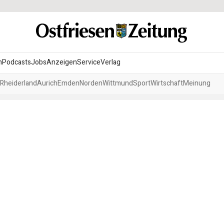
n
Podcasts
Jobs
Anzeigen
Service
Verlag
Rheiderland
Aurich
Emden
Norden
Wittmund
Sport
Wirtschaft
Meinung