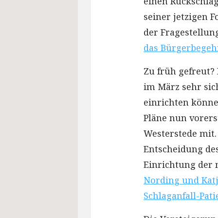
einen Rückschlag
seiner jetzigen F
der Fragestellun
das Bürgerbegehre
Zu früh gefreut?
im März sehr sich
einrichten könne
Pläne nun vorers
Westerstede mit.
Entscheidung des
Einrichtung der 
Nording und Katj
Schlaganfall-Pat