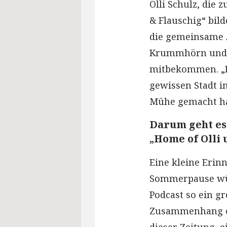
Olli Schulz, die
& Flauschig“ bil
die gemeinsame 
Krummhörn und O
mitbekommen. „De
gewissen Stadt in
Mühe gemacht hab
Darum geht es
„Home of Olli
Eine kleine Erinn
Sommerpause wü
Podcast so ein g
Zusammenhang er