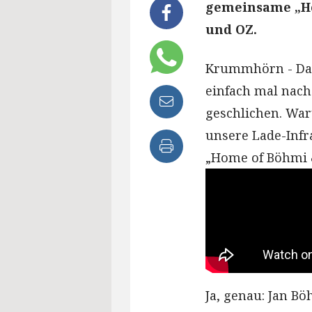
gemeinsame „Ho
und OZ.
Krummhörn - Da 
einfach mal nac
geschlichen. Wa
unsere Lade-Infra
„Home of Böhmi &
Ja, genau: Jan 