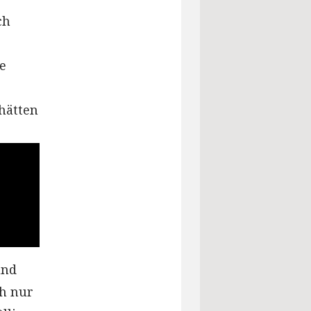
ch
e
hätten
und
h nur