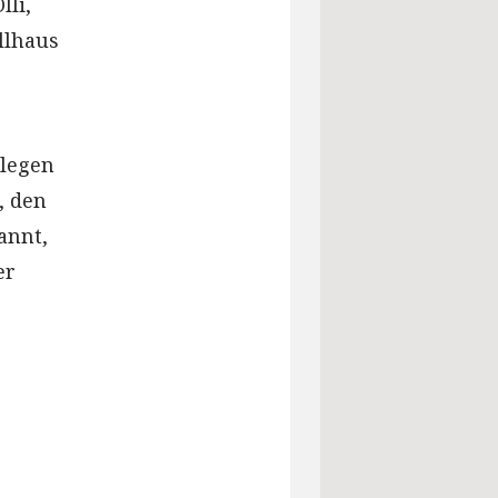
lli,
llhaus
rlegen
, den
annt,
er