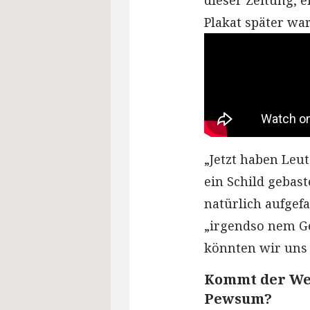
dieser Zeitung, e
Plakat später wa
„Jetzt haben Leu
ein Schild gebast
natürlich aufgefa
„irgendso nem Ge
könnten wir uns
Kommt der Wei
Pewsum?