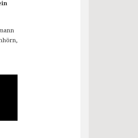
ein
rmann
mhörn,
e