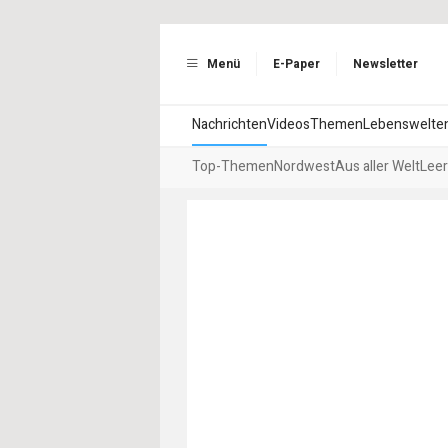
Menü
E-Paper
Newsletter
Nachrichten
Videos
Themen
Lebenswelte
Top-Themen
Nordwest
Aus aller Welt
Leer