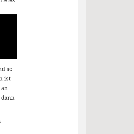
ltetes
nd so
m ist
 an
, dann
h