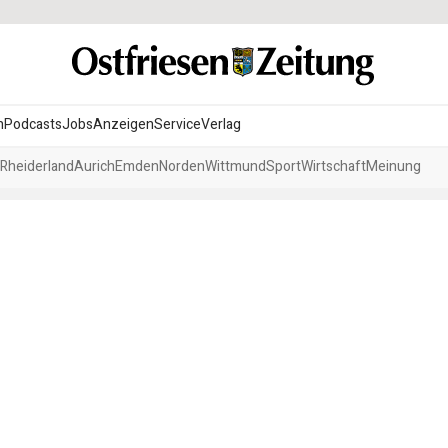
n
Podcasts
Jobs
Anzeigen
Service
Verlag
Rheiderland
Aurich
Emden
Norden
Wittmund
Sport
Wirtschaft
Meinung