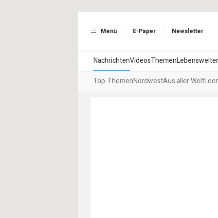
Menü
E-Paper
Newsletter
Nachrichten
Videos
Themen
Lebenswelte
Top-Themen
Nordwest
Aus aller Welt
Leer