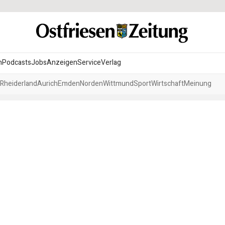
n
Podcasts
Jobs
Anzeigen
Service
Verlag
Rheiderland
Aurich
Emden
Norden
Wittmund
Sport
Wirtschaft
Meinung