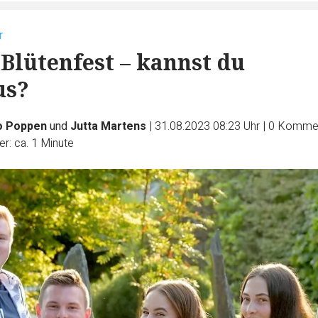
r
Blütenfest – kannst du
us?
o Poppen
und
Jutta Martens
|
31.08.2023 08:23 Uhr
|
0
Kommen
r: ca. 1 Minute