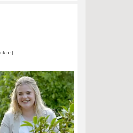
tare
|