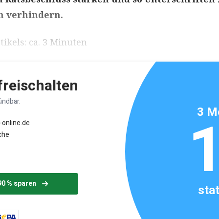
 verhindern.
ikels: ca. 3 Minuten
 freischalten
ündbar.
3 M
-online.de
che
90 % sparen
sta