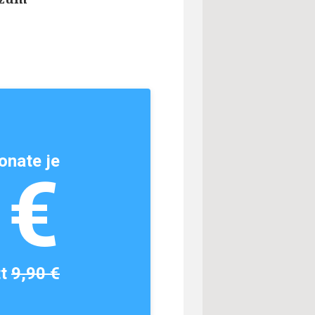
onate je
1€
tt
9,90 €