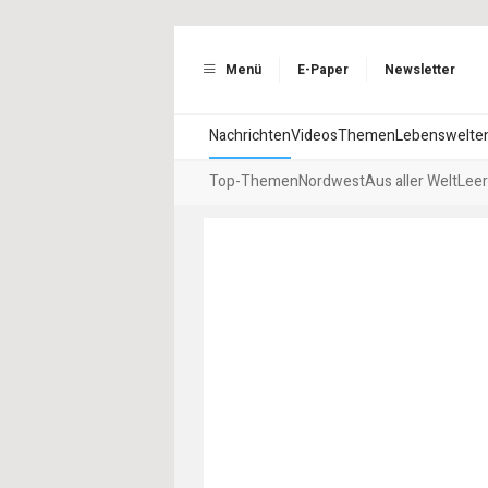
Menü
E-Paper
Newsletter
Nachrichten
Videos
Themen
Lebenswelte
Top-Themen
Nordwest
Aus aller Welt
Leer