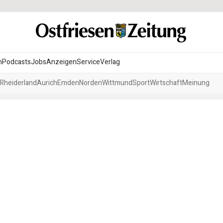
n
Podcasts
Jobs
Anzeigen
Service
Verlag
Rheiderland
Aurich
Emden
Norden
Wittmund
Sport
Wirtschaft
Meinung