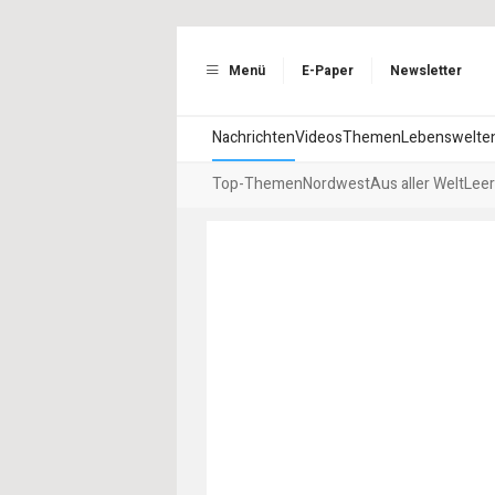
Menü
E-Paper
Newsletter
Nachrichten
Videos
Themen
Lebenswelte
Top-Themen
Nordwest
Aus aller Welt
Leer