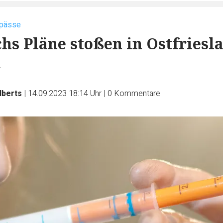
pässe
hs Pläne stoßen in Ostfriesl
k
lberts
|
14.09.2023 18:14 Uhr
|
0
Kommentare