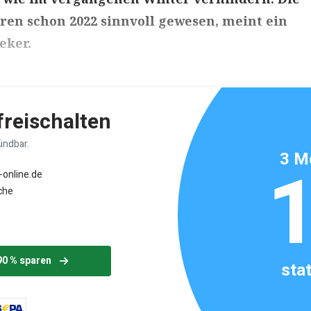
n schon 2022 sinnvoll gewesen, meint ein
eker.
ikels: ca. 4 Minuten
 freischalten
ündbar.
3 M
-online.de
che
90 % sparen
sta