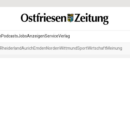
n
Podcasts
Jobs
Anzeigen
Service
Verlag
Rheiderland
Aurich
Emden
Norden
Wittmund
Sport
Wirtschaft
Meinung