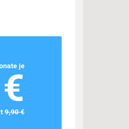
onate je
1€
tt
9,90 €