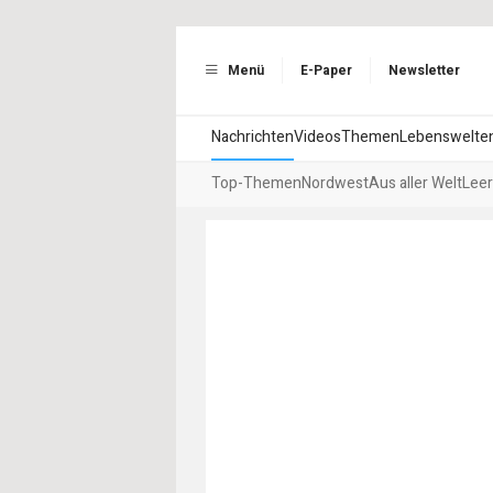
Menü
E-Paper
Newsletter
Nachrichten
Videos
Themen
Lebenswelte
Top-Themen
Nordwest
Aus aller Welt
Leer