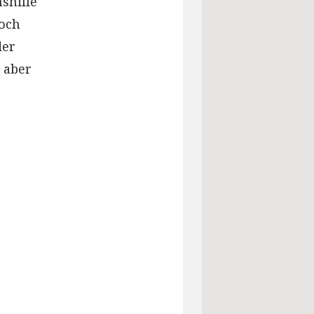
shilfe
noch
der
 aber