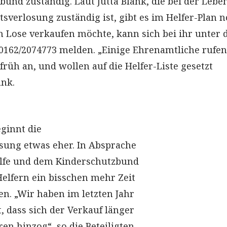
und zuständig. Laut Jutta Blank, die bei der Leben
sverlosung zuständig ist, gibt es im Helfer-Plan 
 Lose verkaufen möchte, kann sich bei ihr unter 
162/2074773 melden. „Einige Ehrenamtliche rufen
rüh an, und wollen auf die Helfer-Liste gesetzt
ank.
eginnt die
sung etwas eher. In Absprache
ilfe und dem Kinderschutzbund
elfern ein bisschen mehr Zeit
n. „Wir haben im letzten Jahr
t, dass sich der Verkauf länger
ren hinzog“, so die Beteiligten.