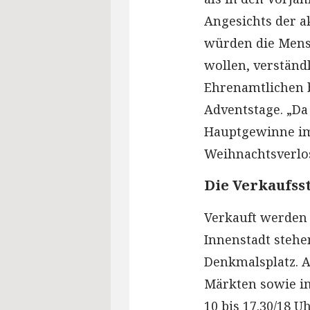
Angesichts der a
würden die Mensc
wollen, verständ
Ehrenamtlichen b
Adventstage. „Da
Hauptgewinne im 
Weihnachtsverlo
Die Verkaufss
Verkauft werden 
Innenstadt steh
Denkmalsplatz. A
Märkten sowie im
10 bis 17.30/18 U