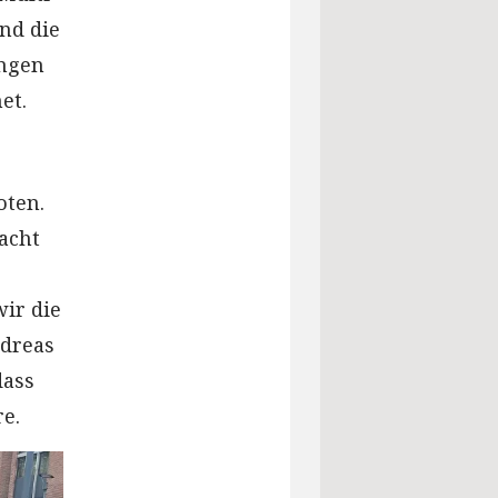
nd die
angen
et.
oten.
 acht
wir die
ndreas
dass
e.