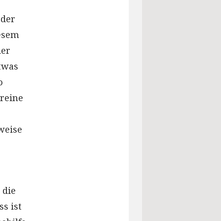
 der
iesem
der
etwas
o
ereine
weise
 die
s ist