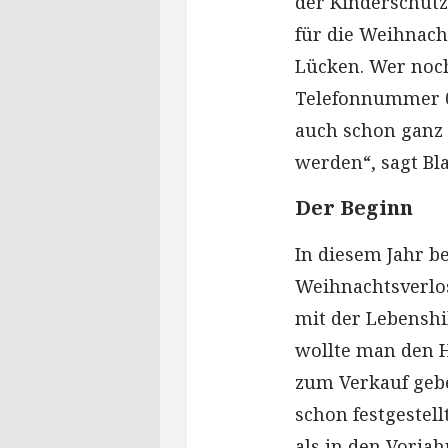
der Kinderschutzb
für die Weihnacht
Lücken. Wer noch
Telefonnummer 0
auch schon ganz f
werden“, sagt Bl
Der Beginn
In diesem Jahr b
Weihnachtsverlo
mit der Lebensh
wollte man den H
zum Verkauf gebe
schon festgestell
als in den Vorjah