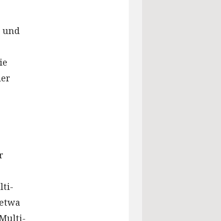
n und
ie
der
r
ti-
 etwa
Multi-