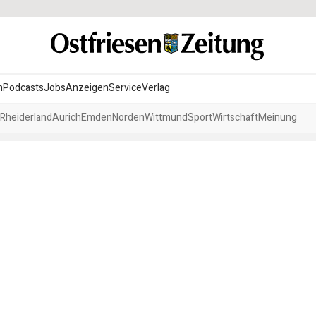
n
Podcasts
Jobs
Anzeigen
Service
Verlag
Rheiderland
Aurich
Emden
Norden
Wittmund
Sport
Wirtschaft
Meinung