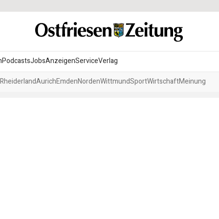
n
Podcasts
Jobs
Anzeigen
Service
Verlag
Rheiderland
Aurich
Emden
Norden
Wittmund
Sport
Wirtschaft
Meinung