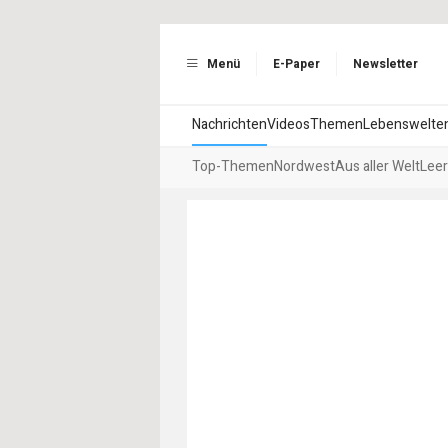
Menü
E-Paper
Newsletter
Nachrichten
Videos
Themen
Lebenswelte
Top-Themen
Nordwest
Aus aller Welt
Leer