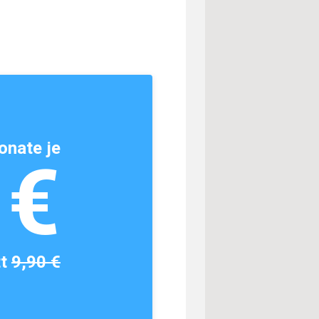
onate je
1€
tt
9,90 €