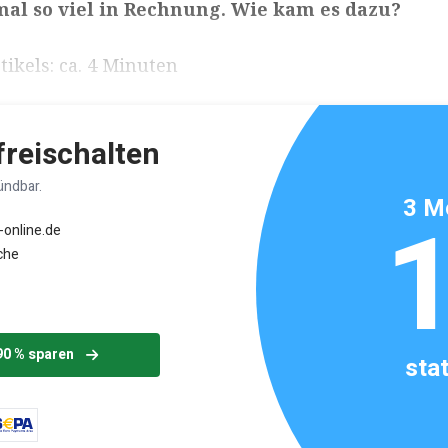
al so viel in Rechnung. Wie kam es dazu?
ikels: ca. 4 Minuten
 freischalten
ündbar.
3 M
-online.de
che
90 % sparen
sta