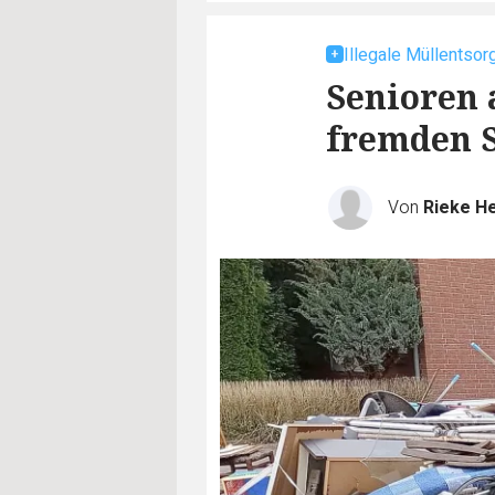
Illegale Müllentsor
Senioren 
fremden 
Von
Rieke He