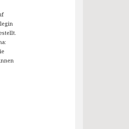
uf
legin
stellt.
ma:
ie
innen