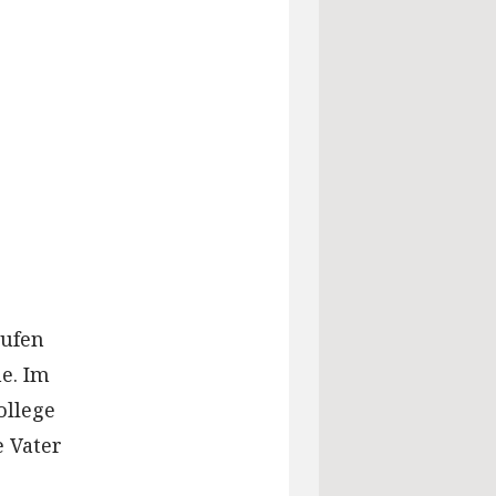
ufen
e. Im
ollege
e Vater