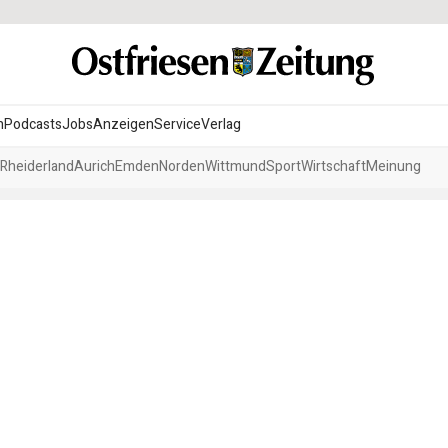
n
Podcasts
Jobs
Anzeigen
Service
Verlag
Rheiderland
Aurich
Emden
Norden
Wittmund
Sport
Wirtschaft
Meinung