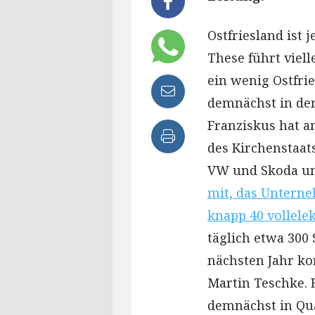
Ostfriesland ist j
These führt viell
ein wenig Ostfri
demnächst in den
Franziskus hat a
des Kirchenstaat
VW und Skoda um
mit, das Unterne
knapp 40 vollelek
täglich etwa 300
nächsten Jahr ko
Martin Teschke. E
demnächst in Qua