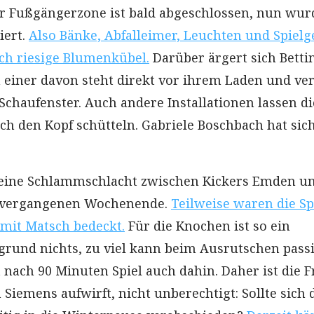
r Fußgängerzone ist bald abgeschlossen, nun wur
iert.
Also Bänke, Abfalleimer, Leuchten und Spielg
ch riesige Blumenkübel.
Darüber ärgert sich Betti
einer davon steht direkt vor ihrem Laden und ve
 Schaufenster. Auch andere Installationen lassen di
ich den Kopf schütteln. Gabriele Boschbach hat sic
 eine Schlammschlacht zwischen Kickers Emden u
 vergangenen Wochenende.
Teilweise waren die Sp
 mit Matsch bedeckt.
Für die Knochen ist so ein
grund nichts, zu viel kann beim Ausrutschen pass
 nach 90 Minuten Spiel auch dahin. Daher ist die F
 Siemens aufwirft, nicht unberechtigt: Sollte sich 