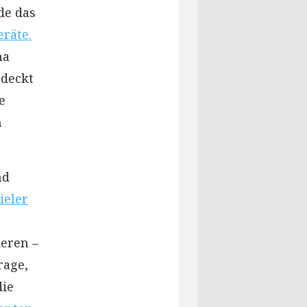
de das
eräte.
na
rdeckt
e
h
nd
ieler
ieren –
rage,
die