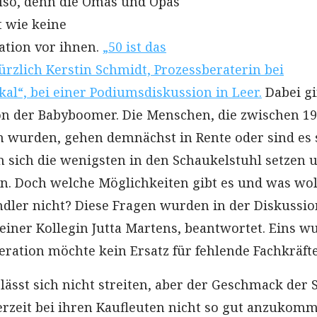
also, denn die Omas und Opas
t wie keine
ation vor ihnen.
„50 ist das
ürzlich Kerstin Schmidt, Prozessberaterin bei
al“, bei einer Podiumsdiskussion in Leer.
Dabei gi
n der Babyboomer. Die Menschen, die zwischen 1
 wurden, gehen demnächst in Rente oder sind es 
 sich die wenigsten in den Schaukelstuhl setzen 
. Doch welche Möglichkeiten gibt es und was wol
dler nicht? Diese Fragen wurden in der Diskussio
iner Kollegin Jutta Martens, beantwortet. Eins w
eration möchte kein Ersatz für fehlende Fachkräfte
ässt sich nicht streiten, aber der Geschmack der 
erzeit bei ihren Kaufleuten nicht so gut anzukom