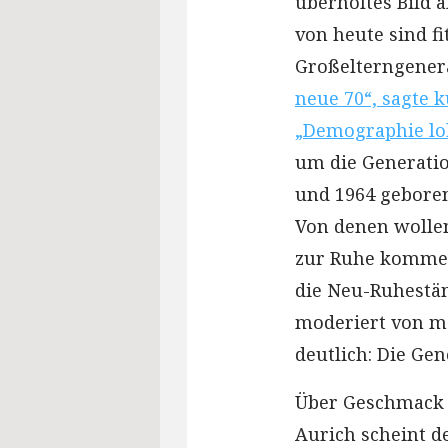
überholtes Bild 
von heute sind fi
Großelterngener
neue 70“, sagte k
„Demographie lok
um die Generatio
und 1964 geboren
Von denen wollen
zur Ruhe kommen
die Neu-Ruhestän
moderiert von me
deutlich: Die Gen
Über Geschmack l
Aurich scheint d