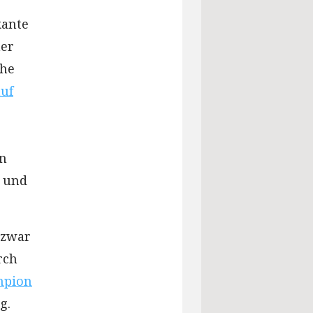
kante
ner
che
auf
in
t und
 zwar
rch
mpion
g.