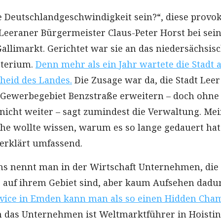
ue Deutschlandgeschwindigkeit sein?“, diese provo
 Leeraner Bürgermeister Claus-Peter Horst bei sei
llimarkt. Gerichtet war sie an das niedersächsis
sterium.
Denn mehr als ein Jahr wartete die Stadt 
heid des Landes.
Die Zusage war da, die Stadt Leer
 Gewerbegebiet Benzstraße erweitern – doch ohne
 nicht weiter – sagt zumindest die Verwaltung. Me
the wollte wissen, warum es so lange gedauert ha
erklärt umfassend.
s nennt man in der Wirtschaft Unternehmen, die
 auf ihrem Gebiet sind, aber kaum Aufsehen dadu
rvice in Emden kann man als so einen Hidden Cha
 das Unternehmen ist Weltmarktführer in Hoistin