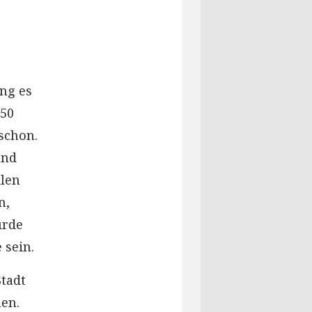
ng es
950
schon.
und
len
n,
urde
 sein.
Stadt
men.