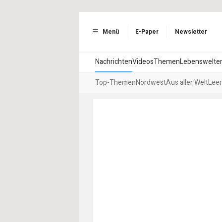
Menü
E-Paper
Newsletter
Nachrichten
Videos
Themen
Lebenswelte
Top-Themen
Nordwest
Aus aller Welt
Leer