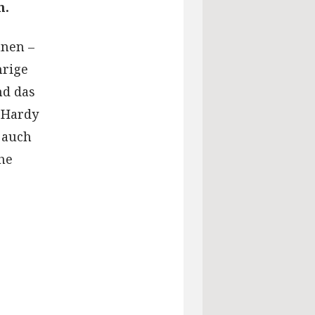
n.
nnen –
hrige
nd das
a Hardy
e auch
che