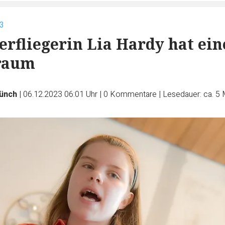
23
erfliegerin Lia Hardy hat ei
raum
ünch
|
06.12.2023 06:01 Uhr
|
0
Kommentare
|
Lesedauer: ca. 5 