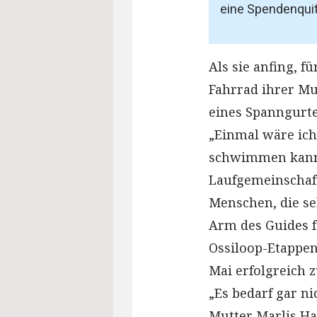
eine Spendenquit
Als sie anfing, f
Fahrrad ihrer Mu
eines Spanngurte
„Einmal wäre ich 
schwimmen kann“,
Laufgemeinschaft
Menschen, die se
Arm des Guides fe
Ossiloop-Etappen
Mai erfolgreich z
„Es bedarf gar n
Mutter Marlis Ha