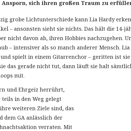
n Ansporn, sich ihren großen Traum zu erfülle
inzig grobe Lichtunterschiede kann Lia Hardy erke
kel – ansonsten sieht sie nichts. Das hält die 14-jä
er nicht davon ab, ihren Hobbies nachzugehen. U
laub – intensiver als so manch anderer Mensch. Li
nd spielt in einem Gitarrenchor – geritten ist si
e das gerade nicht tut, dann läuft sie halt sämtli
loops mit.
rn und Ehrgeiz herrührt,
 teils in den Weg gelegt
hre weiteren Ziele sind, das
nd dem GA anlässlich der
hnachtsaktion verraten. Mit