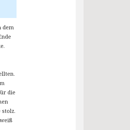
en dem
 Ende
e.
llten.
am
ür die
nen
 stolz.
 weiß