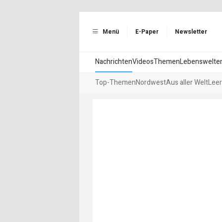
Menü
E-Paper
Newsletter
Nachrichten
Videos
Themen
Lebenswelte
Top-Themen
Nordwest
Aus aller Welt
Leer