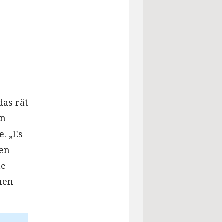
das rät
in
e. „Es
ben
te
hen