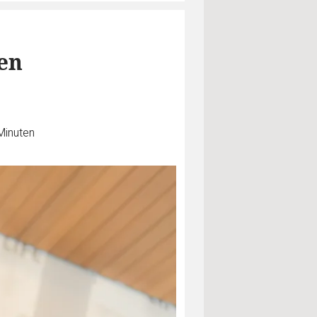
nen
Minuten