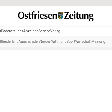
n
Podcasts
Jobs
Anzeigen
Service
Verlag
Rheiderland
Aurich
Emden
Norden
Wittmund
Sport
Wirtschaft
Meinung