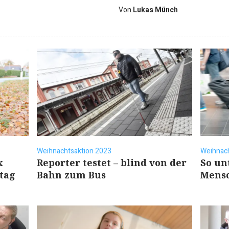
Von
Lukas Münch
Weihnachtsaktion 2023
Weihnach
x
Reporter testet – blind von der
So un
tag
Bahn zum Bus
Mensc