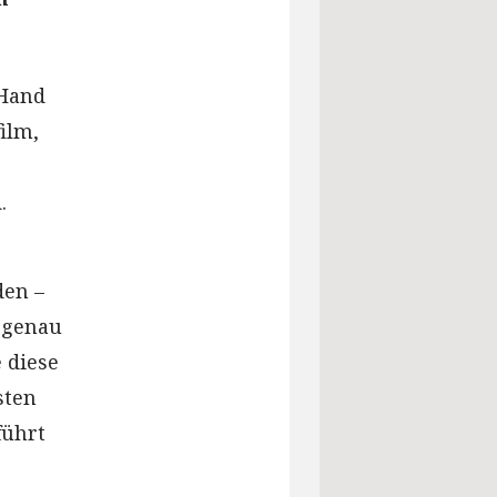
 Hand
ilm,
.
den –
t genau
 diese
sten
führt