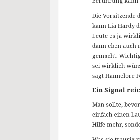
Berührung kann j
Die Vorsitzende 
kann Lia Hardy d
Leute es ja wirk
dann eben auch n
gemacht. Wichti
sei wirklich wün
sagt Hannelore F
Ein Signal re
Man sollte, bevo
einfach einen Lau
Hilfe mehr, sonde
Was sie traurig 