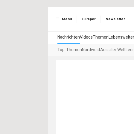
Menü
E-Paper
Newsletter
Nachrichten
Videos
Themen
Lebenswelte
Top-Themen
Nordwest
Aus aller Welt
Leer