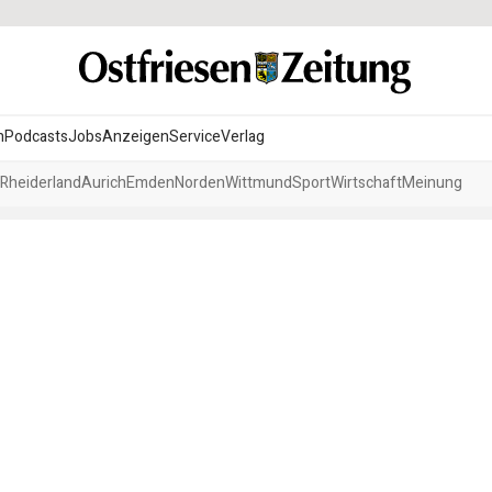
n
Podcasts
Jobs
Anzeigen
Service
Verlag
Rheiderland
Aurich
Emden
Norden
Wittmund
Sport
Wirtschaft
Meinung