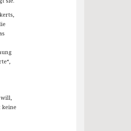
t sie.
kerts,
die
as
rnung
te“,
will,
t keine