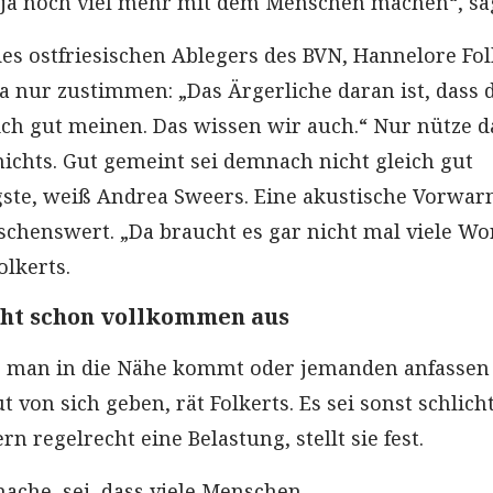
a noch viel mehr mit dem Menschen machen“, sag
des ostfriesischen Ablegers des BVN, Hannelore Fol
a nur zustimmen: „Das Ärgerliche daran ist, dass 
lich gut meinen. Das wissen wir auch.“ Nur nütze d
ichts. Gut gemeint sei demnach nicht gleich gut
gste, weiß Andrea Sweers. Eine akustische Vorwa
schenswert. „Da braucht es gar nicht mal viele Wor
olkerts.
icht schon vollkommen aus
r man in die Nähe kommt oder jemanden anfassen 
t von sich geben, rät Folkerts. Es sei sonst schlich
rn regelrecht eine Belastung, stellt sie fest.
mache, sei, dass viele Menschen