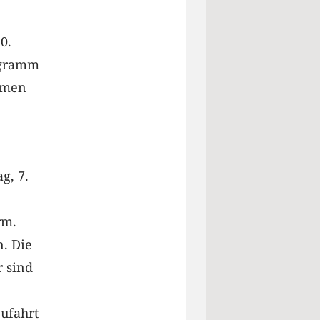
0.
rogramm
immen
g, 7.
rm.
n. Die
r sind
ufahrt