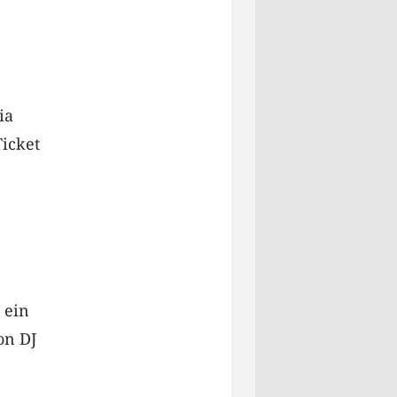
ia
Ticket
 ein
on DJ