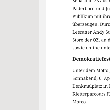
Sebastian 23 aus
Paderborn und Jul
Publikum mit ihre
überzeugen. Durc
Leeraner Andy Str
Store der OZ, an 
sowie online unt
Demokratiefest
Unter dem Motto „
Sonnabend, 6. Apr
Denkmalplatz in 
Kletterparcours f
Marco.