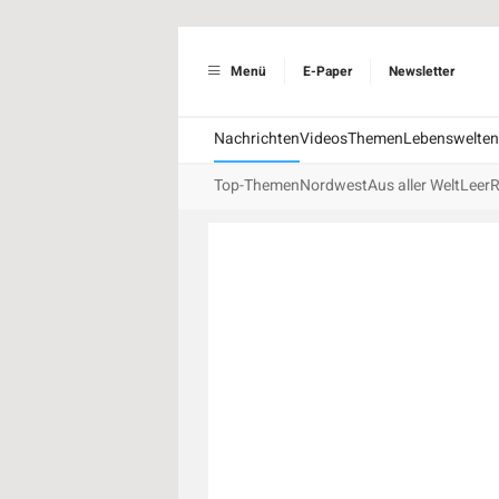
Menü
E-Paper
Newsletter
Nachrichten
Videos
Themen
Lebenswelten
Top-Themen
Nordwest
Aus aller Welt
Leer
R