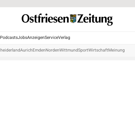
Podcasts
Jobs
Anzeigen
Service
Verlag
heiderland
Aurich
Emden
Norden
Wittmund
Sport
Wirtschaft
Meinung