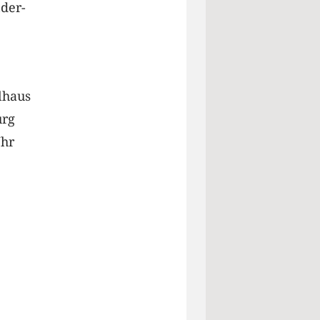
nder-
lhaus
urg
Uhr