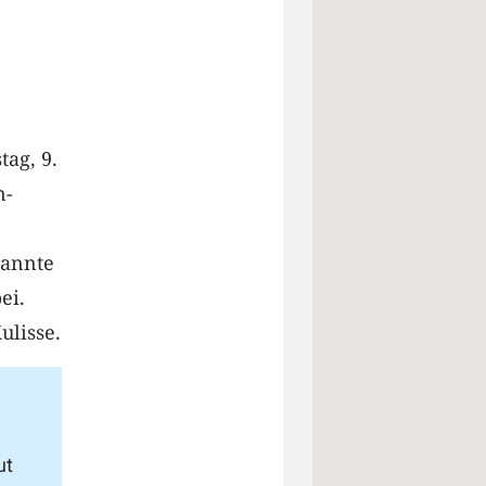
tag, 9.
n-
rannte
ei.
ulisse.
ut