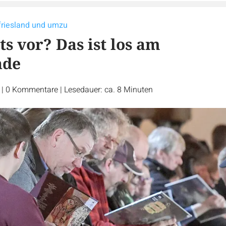
tfriesland und umzu
s vor? Das ist los am
nde
r
|
0
Kommentare
|
Lesedauer: ca. 8 Minuten