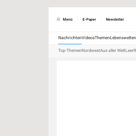
Menü
E-Paper
Newsletter
Nachrichten
Videos
Themen
Lebenswelten
Top-Themen
Nordwest
Aus aller Welt
Leer
R