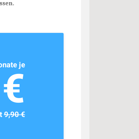
ssen.
nate je
1€
tt
9,90 €