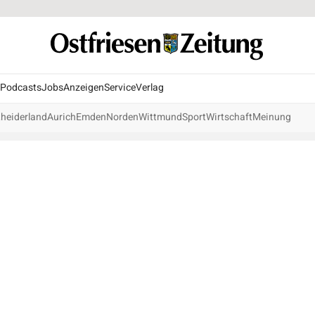
Podcasts
Jobs
Anzeigen
Service
Verlag
heiderland
Aurich
Emden
Norden
Wittmund
Sport
Wirtschaft
Meinung