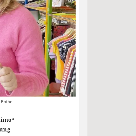
: Bothe
kimo“
dung