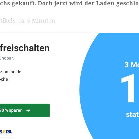
hs gekauft. Doch jetzt wird der Laden geschlo
ikels: ca. 5 Minuten
 freischalten
kündbar.
3 Mo
z-online.de
oche
 90 % sparen
sta