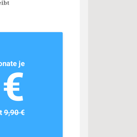
ibt
nate je
1€
tt
9,90 €