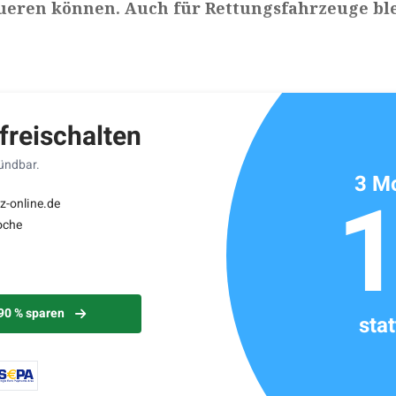
ueren können. Auch für Rettungsfahrzeuge ble
ikels: ca. 2 Minuten
 freischalten
kündbar.
3 Mo
z-online.de
oche
 90 % sparen
sta