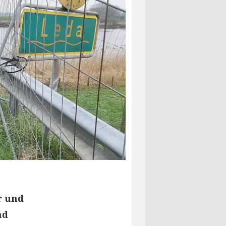
r und
nd