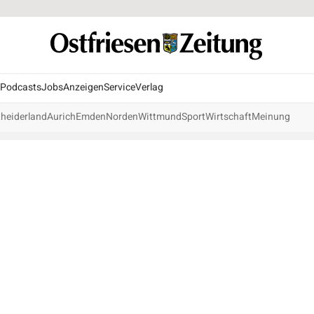
Podcasts
Jobs
Anzeigen
Service
Verlag
heiderland
Aurich
Emden
Norden
Wittmund
Sport
Wirtschaft
Meinung