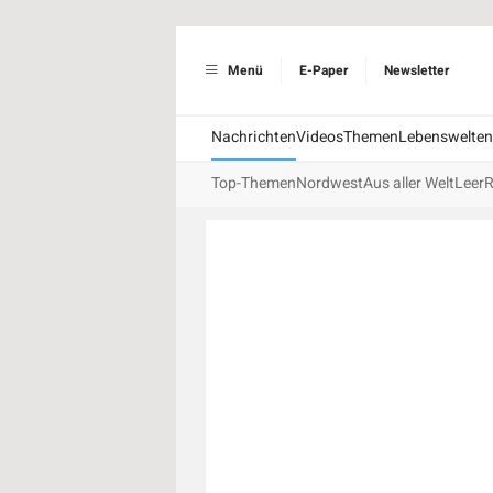
Menü
E-Paper
Newsletter
Nachrichten
Videos
Themen
Lebenswelten
Top-Themen
Nordwest
Aus aller Welt
Leer
R