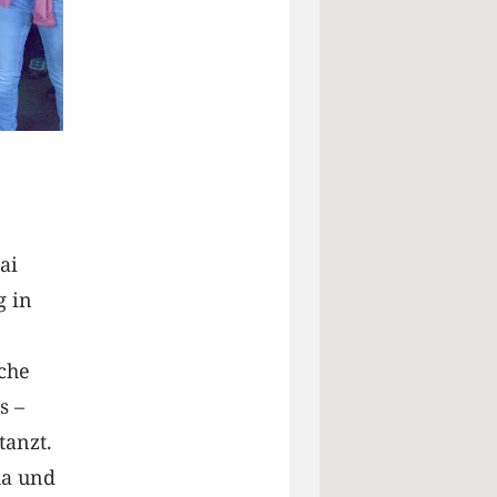
ai
g in
äche
s –
tanzt.
ha und