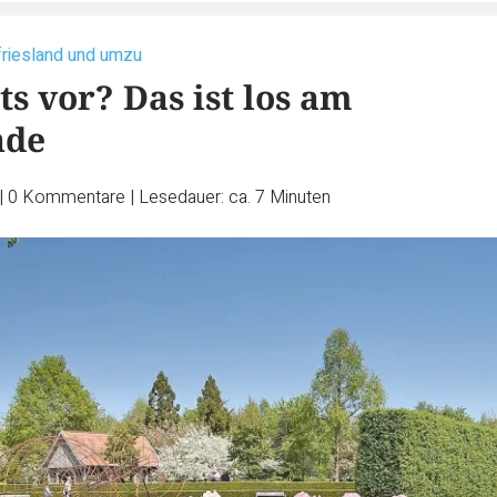
friesland und umzu
s vor? Das ist los am
nde
|
0
Kommentare
|
Lesedauer: ca. 7 Minuten