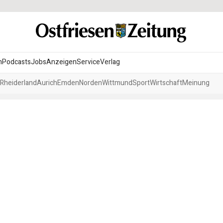
n
Podcasts
Jobs
Anzeigen
Service
Verlag
Rheiderland
Aurich
Emden
Norden
Wittmund
Sport
Wirtschaft
Meinung