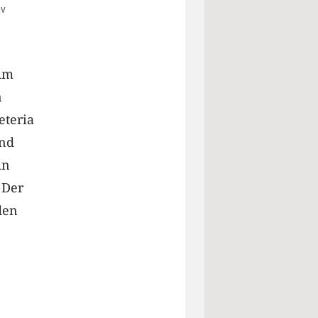
iv
 Am
n
eteria
und
An
 Der
den