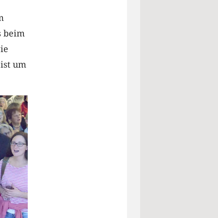
m
s beim
ie
 ist um