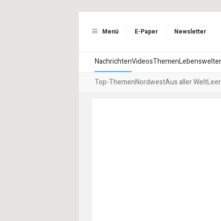
Menü
E-Paper
Newsletter
Nachrichten
Videos
Themen
Lebenswelte
Top-Themen
Nordwest
Aus aller Welt
Leer