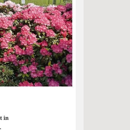
t in
.