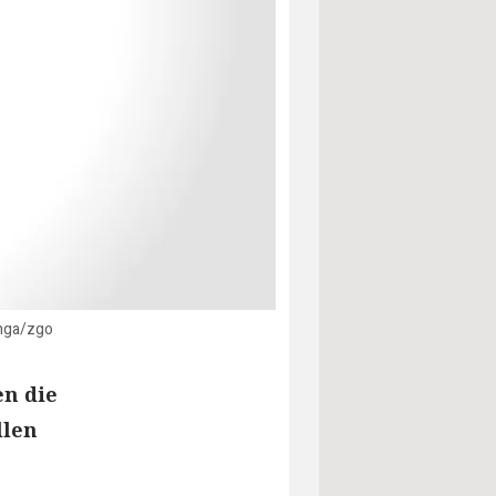
inga/zgo
en die
llen