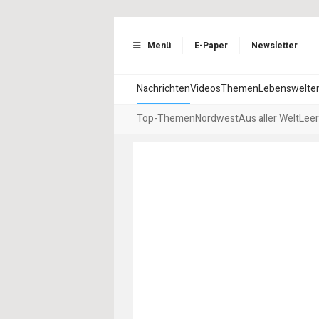
Menü
E-Paper
Newsletter
Nachrichten
Videos
Themen
Lebenswelte
Top-Themen
Nordwest
Aus aller Welt
Leer