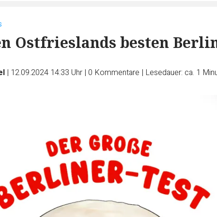
s
n Ostfrieslands besten Berli
el
|
12.09.2024 14:33 Uhr
|
0
Kommentare
|
Lesedauer: ca. 1 Min