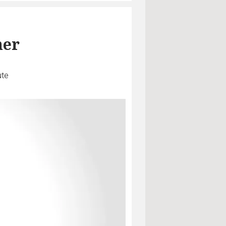
ner
ute