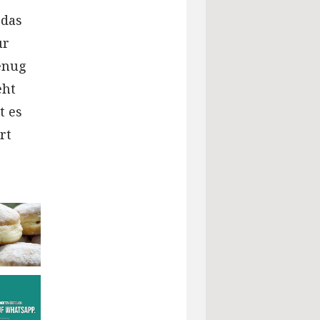
 das
ur
genug
eht
t es
rt