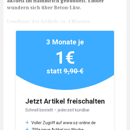
aktuell im Hammrich gebuddelt. Emder
wundern sich über Beton-Lkw.
Lesedauer des Artikels: ca. 4 Minuten
3 Monate je
1€
statt
9,90 €
Jetzt Artikel freischalten
Schnell bestellt – jederzeit kündbar.
Voller Zugriff auf www.oz-online.de
700+ neue Artikel pro Woche