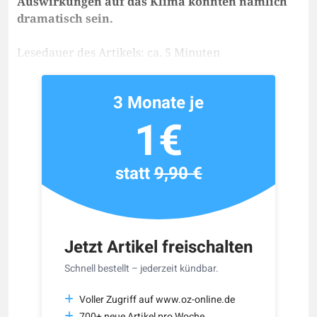
Auswirkungen auf das Klima könnten nämlich
dramatisch sein.
Lesedauer des Artikels: ca. 5 Minuten
3 Monate je
1€
statt
9,90 €
Jetzt Artikel freischalten
Schnell bestellt – jederzeit kündbar.
Voller Zugriff auf www.oz-online.de
700+ neue Artikel pro Woche