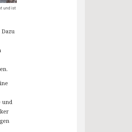
t und ist
. Dazu
n
en.
ine
e und
nker
ngen