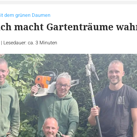
mit dem grünen Daumen
ich macht Gartenträume wah
r
|
Lesedauer: ca. 3 Minuten