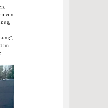
en,
zen von
nung,
r
sung“,
d im
r