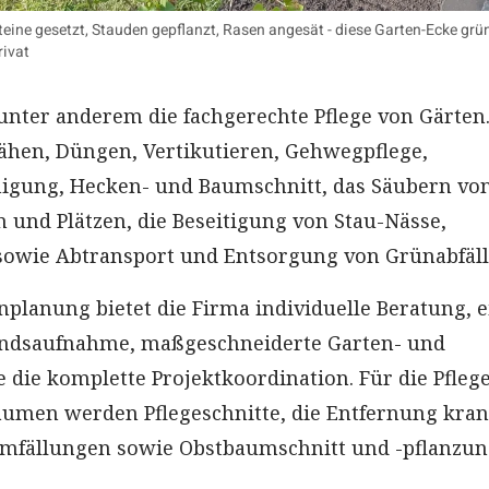
ine gesetzt, Stauden gepflanzt, Rasen angesät - diese Garten-Ecke grün
rivat
nter anderem die fachgerechte Pflege von Gärten
hen, Düngen, Vertikutieren, Gehwegpflege,
nigung, Hecken- und Baumschnitt, das Säubern vo
 und Plätzen, die Beseitigung von Stau-Nässe,
sowie Abtransport und Entsorgung von Grünabfäll
nplanung bietet die Firma individuelle Beratung, e
andsaufnahme, maßgeschneiderte Garten- und
e die komplette Projektkoordination. Für die Pfleg
äumen werden Pflegeschnitte, die Entfernung kra
aumfällungen sowie Obstbaumschnitt und -pflanzu