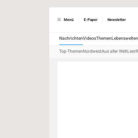
Menü
E-Paper
Newsletter
Nachrichten
Videos
Themen
Lebenswelten
Top-Themen
Nordwest
Aus aller Welt
Leer
R