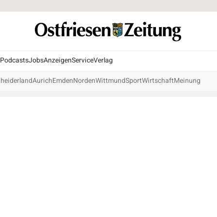
Podcasts
Jobs
Anzeigen
Service
Verlag
heiderland
Aurich
Emden
Norden
Wittmund
Sport
Wirtschaft
Meinung