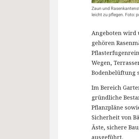
Zaun und Rasenkantenste
leicht zu pflegen. Foto: p
Angeboten wird u
gehören Rasenmä
Pflasterfugenrei
Wegen, Terrassen
Bodenbelüftung 
Im Bereich Garte
gründliche Best
Pflanzpläne sowi
Sicherheit von B
Äste, sichere B
ausgeführt.