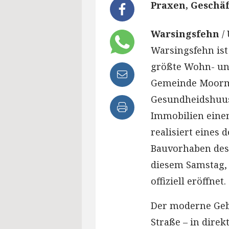
Praxen, Geschä
Warsingsfehn
/ 
Warsingsfehn ist
größte Wohn- un
Gemeinde Moorme
Gesundheidshuus.
Immobilien eine
realisiert eines 
Bauvorhaben des
diesem Samstag, 
offiziell eröffnet.
Der moderne Geb
Straße – in dire